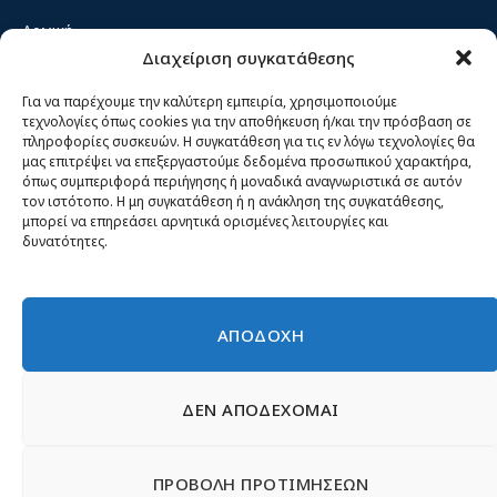
Αρχική
Διαχείριση συγκατάθεσης
Κίνημα ΝΙΚΗ – Ποιοι είμαστε, αρχές & δράση
Θέσεις
Για να παρέχουμε την καλύτερη εμπειρία, χρησιμοποιούμε
τεχνολογίες όπως cookies για την αποθήκευση ή/και την πρόσβαση σε
Πρόσωπα
πληροφορίες συσκευών. Η συγκατάθεση για τις εν λόγω τεχνολογίες θα
μας επιτρέψει να επεξεργαστούμε δεδομένα προσωπικού χαρακτήρα,
Όργανα και ομάδες
όπως συμπεριφορά περιήγησης ή μοναδικά αναγνωριστικά σε αυτόν
τον ιστότοπο. Η μη συγκατάθεση ή η ανάκληση της συγκατάθεσης,
Βίντεο
μπορεί να επηρεάσει αρνητικά ορισμένες λειτουργίες και
δυνατότητες.
Δελτία Τύπου
Άρθρα
ΑΠΟΔΟΧΗ
ΔΕΝ ΑΠΟΔΕΧΟΜΑΙ
© 2026 Νίκη
English
Ιστοσελίδες Νεολαίας
Περιεχόμενο για τον τύπο
ΠΡΟΒΟΛΗ ΠΡΟΤΙΜΗΣΕΩΝ
Έντυπα
Εγγραφή μέλους
Γίνε φίλος