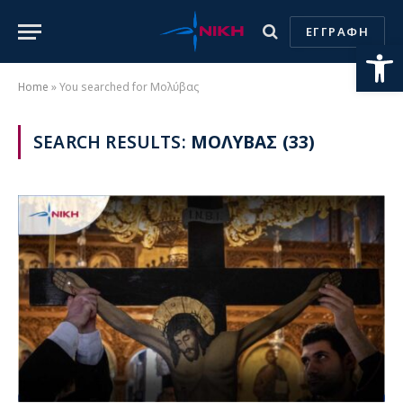
ΕΓΓΡΑΦΗ
Ανοίξτε
Home
»
You searched for Μολύβας
SEARCH RESULTS:
ΜΟΛΥΒΑΣ (33)