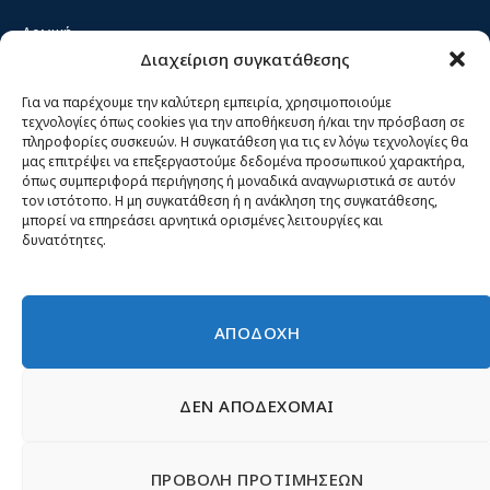
Αρχική
Διαχείριση συγκατάθεσης
Κίνημα ΝΙΚΗ – Ποιοι είμαστε, αρχές & δράση
Θέσεις
Για να παρέχουμε την καλύτερη εμπειρία, χρησιμοποιούμε
τεχνολογίες όπως cookies για την αποθήκευση ή/και την πρόσβαση σε
Πρόσωπα
πληροφορίες συσκευών. Η συγκατάθεση για τις εν λόγω τεχνολογίες θα
μας επιτρέψει να επεξεργαστούμε δεδομένα προσωπικού χαρακτήρα,
Όργανα και ομάδες
όπως συμπεριφορά περιήγησης ή μοναδικά αναγνωριστικά σε αυτόν
τον ιστότοπο. Η μη συγκατάθεση ή η ανάκληση της συγκατάθεσης,
Βίντεο
μπορεί να επηρεάσει αρνητικά ορισμένες λειτουργίες και
δυνατότητες.
Δελτία Τύπου
Άρθρα
ΑΠΟΔΟΧΗ
ΔΕΝ ΑΠΟΔΕΧΟΜΑΙ
© 2026 Νίκη
English
Ιστοσελίδες Νεολαίας
Περιεχόμενο για τον τύπο
ΠΡΟΒΟΛΗ ΠΡΟΤΙΜΗΣΕΩΝ
Έντυπα
Εγγραφή μέλους
Γίνε φίλος