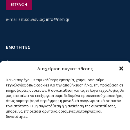
e-mail επικοινωνίας:
info@nikh.gr
ΕΝΟΤΗΤΕΣ
Αρχική
Διαχείριση συγκατάθεσης
Κίνημα ΝΙΚΗ – Ποιοι είμαστε, αρχές & δράση
Θέσεις
Για να παρέχουμε την καλύτερη εμπειρία, χρησιμοποιούμε
τεχνολογίες όπως cookies για την αποθήκευση ή/και την πρόσβαση σε
Πρόσωπα
πληροφορίες συσκευών. Η συγκατάθεση για τις εν λόγω τεχνολογίες θα
μας επιτρέψει να επεξεργαστούμε δεδομένα προσωπικού χαρακτήρα,
Όργανα και ομάδες
όπως συμπεριφορά περιήγησης ή μοναδικά αναγνωριστικά σε αυτόν
τον ιστότοπο. Η μη συγκατάθεση ή η ανάκληση της συγκατάθεσης,
Βίντεο
μπορεί να επηρεάσει αρνητικά ορισμένες λειτουργίες και
δυνατότητες.
Δελτία Τύπου
Άρθρα