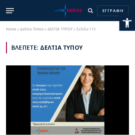
ΕΓΓΡΑΦΗ
Ανοίξτε
Home
»
Δελτία Τύπου
»
ΔΕΛΤΙΑ ΤΥΠΟΥ
»
Σελίδα 113
ΒΛΕΠΕΤΕ:
ΔΕΛΤΙΑ ΤΥΠΟΥ