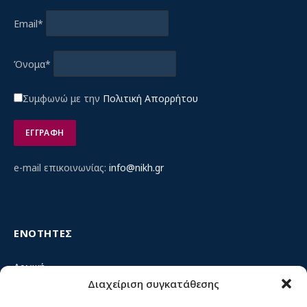
Email*
Όνομα*
Συμφωνώ με την
Πολιτική Απορρήτου
e-mail επικοινωνίας:
info@nikh.gr
ΕΝΟΤΗΤΕΣ
Αρχική
Διαχείριση συγκατάθεσης
Κίνημα ΝΙΚΗ – Ποιοι είμαστε, αρχές & δράση