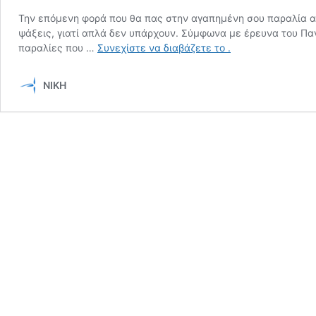
Την επόμενη φορά που θα πας στην αγαπημένη σου παραλία α
ψάξεις, γιατί απλά δεν υπάρχουν. Σύμφωνα με έρευνα του Παν
Η
παραλίες που …
Συνεχίστε να διαβάζετε το
.
ΝΙΚΗ
απαιτεί
ΝΙΚΗ
πρόσβαση
για
όλους
στις
παραλίες
–
Όχι
άλλος
αποκλεισμός
των
ΑμεΑ!