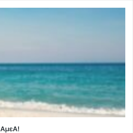
 ΑμεΑ!