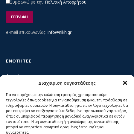
Συμφωνώ με την
Πολιτική Απορρήτου
e-mail επικοινωνίας:
info@nikh.gr
ΕΝΟΤΗΤΕΣ
Αρχική
Διαχείριση συγκατάθεσης
Κίνημα ΝΙΚΗ – Ποιοι είμαστε, αρχές & δράση
Θέσεις
Για να παρέχουμε την καλύτερη εμπειρία, χρησιμοποιούμε
τεχνολογίες όπως cookies για την αποθήκευση ή/και την πρόσβαση σε
Πρόσωπα
πληροφορίες συσκευών. Η συγκατάθεση για τις εν λόγω τεχνολογίες θα
μας επιτρέψει να επεξεργαστούμε δεδομένα προσωπικού χαρακτήρα,
Όργανα και ομάδες
όπως συμπεριφορά περιήγησης ή μοναδικά αναγνωριστικά σε αυτόν
τον ιστότοπο. Η μη συγκατάθεση ή η ανάκληση της συγκατάθεσης,
Βίντεο
μπορεί να επηρεάσει αρνητικά ορισμένες λειτουργίες και
δυνατότητες.
Δελτία Τύπου