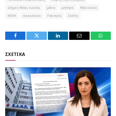
Δήμος Νέας Ιωνίας
μάνα
μητέρα
Νέα Ιωνία
ΝΙΚΗ
οικογένεια
Παναγία
Σκέπη
Facebook
Twitter
LinkedIn
Email
WhatsA
ΣΧΕΤΙΚΑ