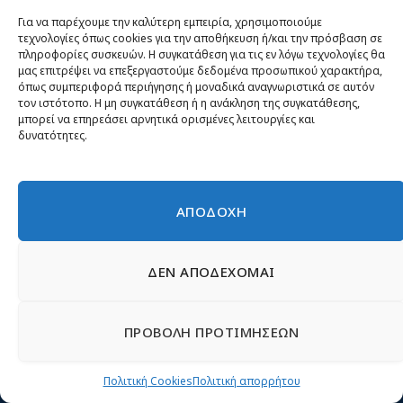
Για να παρέχουμε την καλύτερη εμπειρία, χρησιμοποιούμε
τεχνολογίες όπως cookies για την αποθήκευση ή/και την πρόσβαση σε
Δελτία τύπου
πληροφορίες συσκευών. Η συγκατάθεση για τις εν λόγω τεχνολογίες θα
μας επιτρέψει να επεξεργαστούμε δεδομένα προσωπικού χαρακτήρα,
όπως συμπεριφορά περιήγησης ή μοναδικά αναγνωριστικά σε αυτόν
Συναντήσεις
τον ιστότοπο. Η μη συγκατάθεση ή η ανάκληση της συγκατάθεσης,
μπορεί να επηρεάσει αρνητικά ορισμένες λειτουργίες και
Εκδηλώσεις
δυνατότητες.
ΑΠΟΔΟΧΗ
ΔΕΝ ΑΠΟΔΕΧΟΜΑΙ
ΠΡΟΒΟΛΗ ΠΡΟΤΙΜΗΣΕΩΝ
«Να νοσταλγείς τον τόπο σου, ζώντας στον τόπο σου,
Πολιτική Cookies
Πολιτική απορρήτου
τίποτε δεν είναι πιο πικρό» Γ. Σεφέρης