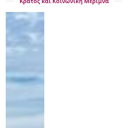
Κράτος και Κoινωνική Μέριμνα