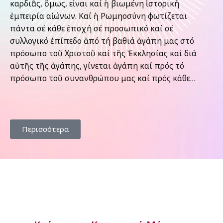
καρδιᾶς, ὅμως, εἶναι καί ἡ βιωμένη ἱστορική
ἐμπειρία αἰώνων. Καί ἡ Ρωμηοσύνη φωτίζεται
πάντα σέ κάθε ἐποχή σέ προσωπικό καί σέ
συλλογικό ἐπίπεδο ἀπό τή βαθιά ἀγάπη μας στό
πρόσωπο τοῦ Χριστοῦ καί τῆς Ἐκκλησίας καί διά
αὐτῆς τῆς ἀγάπης, γίνεται ἀγάπη καί πρός τό
πρόσωπο τοῦ συνανθρώπου μας καί πρός κάθε…
Περισσότερα