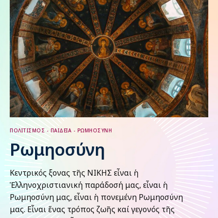
ΠΟΛΙΤΙΣΜΟΣ - ΠΑΙΔΕΙΑ - ΡΩΜΗΟΣΥΝΗ
Ρωμηοσύνη
Κεντρικός ἄξονας τῆς ΝΙΚΗΣ εἶναι ἡ
Ἑλληνοχριστιανική παράδοσή μας, εἶναι ἡ
Ρωμηοσύνη μας, εἶναι ἡ πονεμένη Ρωμηοσύνη
μας. Εἶναι ἕνας τρόπος ζωῆς καί γεγονός τῆς