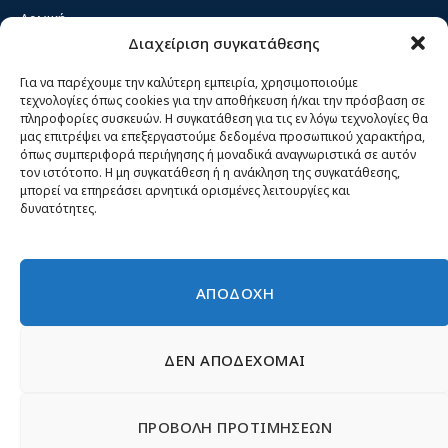
Αρχική
Διαχείριση συγκατάθεσης
Κίνημα ΝΙΚΗ – Ποιοι είμαστε, αρχές & δράση
Θέσεις
Για να παρέχουμε την καλύτερη εμπειρία, χρησιμοποιούμε
τεχνολογίες όπως cookies για την αποθήκευση ή/και την πρόσβαση σε
Πρόσωπα
πληροφορίες συσκευών. Η συγκατάθεση για τις εν λόγω τεχνολογίες θα
μας επιτρέψει να επεξεργαστούμε δεδομένα προσωπικού χαρακτήρα,
Όργανα και ομάδες
όπως συμπεριφορά περιήγησης ή μοναδικά αναγνωριστικά σε αυτόν
τον ιστότοπο. Η μη συγκατάθεση ή η ανάκληση της συγκατάθεσης,
Βίντεο
μπορεί να επηρεάσει αρνητικά ορισμένες λειτουργίες και
δυνατότητες.
Δελτία Τύπου
Άρθρα
ΑΠΟΔΟΧΗ
ΔΕΝ ΑΠΟΔΕΧΟΜΑΙ
© 2026 Νίκη
English
Ιστοσελίδες Νεολαίας
Περιεχόμενο για τον τύπο
ΠΡΟΒΟΛΗ ΠΡΟΤΙΜΗΣΕΩΝ
Έντυπα
Εγγραφή μέλους
Γίνε φίλος