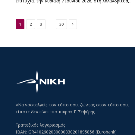
επιτυχία, την Κυριακή 7 Ιουνίου 2026, στη Χαλανδρίτσα,…
Next
…
1
2
3
30
«Να νοσταλγείς τον τόπο σου, ζώντας στον τόπο σου,
τίποτε δεν είναι πιο πικρό» Γ. Σεφέρης
Τραπεζικός λογαριασμός
IBAN: GR4102602030000830201895856 (Eurobank)