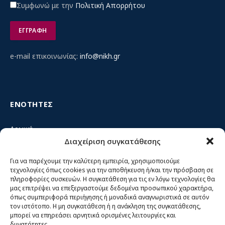
Συμφωνώ με την
Πολιτική Απορρήτου
e-mail επικοινωνίας:
info@nikh.gr
ΕΝΟΤΗΤΕΣ
Αρχική
Διαχείριση συγκατάθεσης
Κίνημα ΝΙΚΗ – Ποιοι είμαστε, αρχές & δράση
Θέσεις
Για να παρέχουμε την καλύτερη εμπειρία, χρησιμοποιούμε
τεχνολογίες όπως cookies για την αποθήκευση ή/και την πρόσβαση σε
Πρόσωπα
πληροφορίες συσκευών. Η συγκατάθεση για τις εν λόγω τεχνολογίες θα
μας επιτρέψει να επεξεργαστούμε δεδομένα προσωπικού χαρακτήρα,
Όργανα και ομάδες
όπως συμπεριφορά περιήγησης ή μοναδικά αναγνωριστικά σε αυτόν
τον ιστότοπο. Η μη συγκατάθεση ή η ανάκληση της συγκατάθεσης,
Βίντεο
μπορεί να επηρεάσει αρνητικά ορισμένες λειτουργίες και
δυνατότητες.