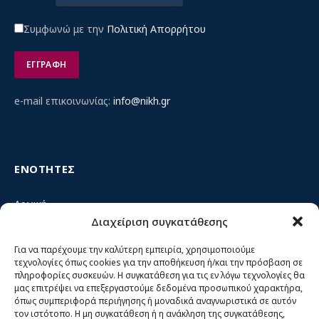
Συμφωνώ με την
Πολιτική Απορρήτου
e-mail επικοινωνίας:
info@nikh.gr
ΕΝΟΤΗΤΕΣ
Αρχική
Διαχείριση συγκατάθεσης
Κίνημα ΝΙΚΗ – Ποιοι είμαστε, αρχές & δράση
Θέσεις
Για να παρέχουμε την καλύτερη εμπειρία, χρησιμοποιούμε
τεχνολογίες όπως cookies για την αποθήκευση ή/και την πρόσβαση σε
Πρόσωπα
πληροφορίες συσκευών. Η συγκατάθεση για τις εν λόγω τεχνολογίες θα
μας επιτρέψει να επεξεργαστούμε δεδομένα προσωπικού χαρακτήρα,
Όργανα και ομάδες
όπως συμπεριφορά περιήγησης ή μοναδικά αναγνωριστικά σε αυτόν
τον ιστότοπο. Η μη συγκατάθεση ή η ανάκληση της συγκατάθεσης,
Βίντεο