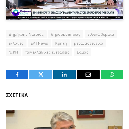
Δημήτρης Νατσιός
δημοσκοπήσεις
εθνικά θέματα
εκλογές
ΕΡΤNews
Κρήτη
μεταναστευτικό
ΝΙΚΗ
πανελλαδικές εξετάσεις
Σάμος
Facebook
Twitter
LinkedIn
Email
WhatsA
ΣΧΕΤΙΚΑ