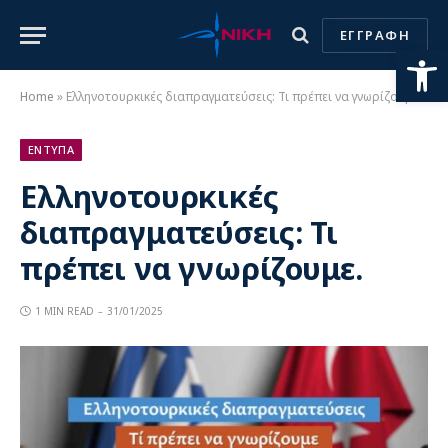
ΕΓΓΡΑΦΗ
Ανοίξτε
Home
»
Ελληνοτουρκικές διαπραγματεύσεις: Τι πρέπει να γνωρίζουμε.
ΕΝΤΥΠΑ
Ελληνοτουρκικές
διαπραγματεύσεις: Τι
πρέπει να γνωρίζουμε.
1 MIN READ
31/01/2025