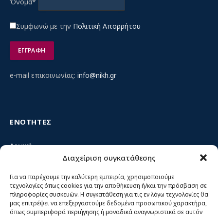
Όνομα*
Συμφωνώ με την
Πολιτική Απορρήτου
e-mail επικοινωνίας:
info@nikh.gr
ΕΝΟΤΗΤΕΣ
Αρχική
Διαχείριση συγκατάθεσης
Κίνημα ΝΙΚΗ – Ποιοι είμαστε, αρχές & δράση
Θέσεις
Για να παρέχουμε την καλύτερη εμπειρία, χρησιμοποιούμε
τεχνολογίες όπως cookies για την αποθήκευση ή/και την πρόσβαση σε
Πρόσωπα
πληροφορίες συσκευών. Η συγκατάθεση για τις εν λόγω τεχνολογίες θα
μας επιτρέψει να επεξεργαστούμε δεδομένα προσωπικού χαρακτήρα,
Όργανα και ομάδες
όπως συμπεριφορά περιήγησης ή μοναδικά αναγνωριστικά σε αυτόν