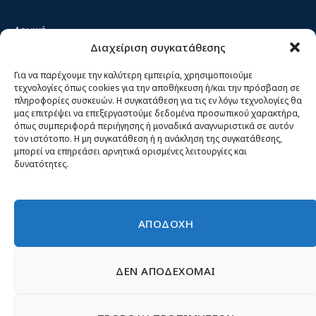
Αρχική
Διαχείριση συγκατάθεσης
Κίνημα ΝΙΚΗ – Ποιοι είμαστε, αρχές & δράση
Θέσεις
Για να παρέχουμε την καλύτερη εμπειρία, χρησιμοποιούμε
τεχνολογίες όπως cookies για την αποθήκευση ή/και την πρόσβαση σε
Πρόσωπα
πληροφορίες συσκευών. Η συγκατάθεση για τις εν λόγω τεχνολογίες θα
μας επιτρέψει να επεξεργαστούμε δεδομένα προσωπικού χαρακτήρα,
Όργανα και ομάδες
όπως συμπεριφορά περιήγησης ή μοναδικά αναγνωριστικά σε αυτόν
τον ιστότοπο. Η μη συγκατάθεση ή η ανάκληση της συγκατάθεσης,
Βίντεο
μπορεί να επηρεάσει αρνητικά ορισμένες λειτουργίες και
δυνατότητες.
Δελτία Τύπου
Άρθρα
ΑΠΟΔΟΧΗ
ΔΕΝ ΑΠΟΔΕΧΟΜΑΙ
© 2026 Νίκη
English
Ιστοσελίδες Νεολαίας
Περιεχόμενο για τον τύπο