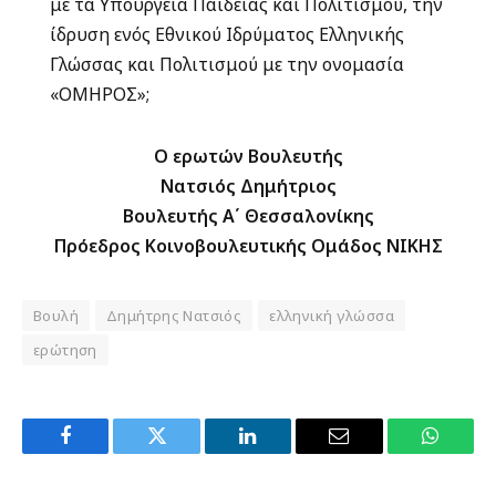
με τα Υπουργεία Παιδείας και Πολιτισμού, την
ίδρυση ενός Εθνικού Ιδρύματος Ελληνικής
Γλώσσας και Πολιτισμού με την ονομασία
«ΟΜΗΡΟΣ»;
Ο
ε
ρωτών Βουλευτής
Νατσιός Δημήτριος
Βουλευτής Α΄ Θεσσαλονίκης
Πρόεδρος Κοινοβουλευτικής Ομάδος ΝΙΚΗΣ
Βουλή
Δημήτρης Νατσιός
ελληνική γλώσσα
ερώτηση
Facebook
Twitter
LinkedIn
Email
WhatsA