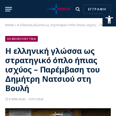
ΕΓΓΡΑΦΗ
Ανοίξτε
Home
»
Η ελληνική γλώσσα ως στρατηγικό όπλο ήπιας ισχύος – Παρέμβαση του Δημήτρη Νατσιού στη Βουλή
ΚΟΙΝΟΒΟΥΛΕΥΤΙΚΑ
Η ελληνική γλώσσα ως
στρατηγικό όπλο ήπιας
ισχύος – Παρέμβαση του
Δημήτρη Νατσιού στη
Βουλή
8 MINS READ
07/01/2026