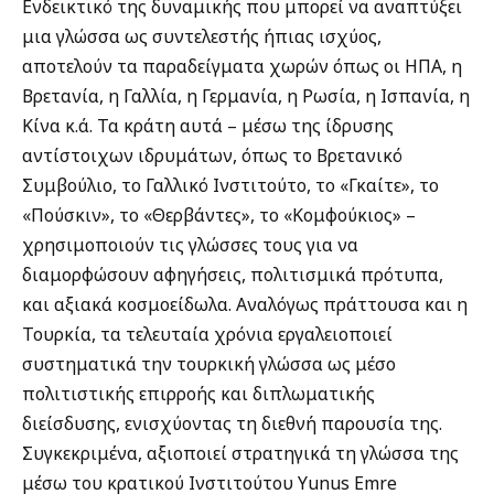
Ενδεικτικό της δυναμικής που μπορεί να αναπτύξει
μια γλώσσα ως συντελεστής ήπιας ισχύος,
αποτελούν τα παραδείγματα χωρών όπως οι ΗΠΑ, η
Βρετανία, η Γαλλία, η Γερμανία, η Ρωσία, η Ισπανία, η
Κίνα κ.ά. Τα κράτη αυτά – μέσω της ίδρυσης
αντίστοιχων ιδρυμάτων, όπως το Βρετανικό
Συμβούλιο, το Γαλλικό Ινστιτούτο, το «Γκαίτε», το
«Πούσκιν», το «Θερβάντες», το «Κομφούκιος» –
χρησιμοποιούν τις γλώσσες τους για να
διαμορφώσουν αφηγήσεις, πολιτισμικά πρότυπα,
και αξιακά κοσμοείδωλα. Αναλόγως πράττουσα και η
Τουρκία, τα τελευταία χρόνια εργαλειοποιεί
συστηματικά την τουρκική γλώσσα ως μέσο
πολιτιστικής επιρροής και διπλωματικής
διείσδυσης, ενισχύοντας τη διεθνή παρουσία της.
Συγκεκριμένα, αξιοποιεί στρατηγικά τη γλώσσα της
μέσω του κρατικού Ινστιτούτου Yunus Emre