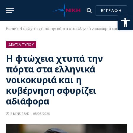
ΕΓΓΡΑΦΗ
Ανοίξτε
Home
»
Η φτώχεια χτυπά την πόρτα στα ελληνικά νοικοκυριά και η κυβέρνηση σφυρίζει αδιάφορα
ΔΕΛΤΙΑ ΤΥΠΟΥ
Η φτώχεια χτυπά την
πόρτα στα ελληνικά
νοικοκυριά και η
κυβέρνηση σφυρίζει
αδιάφορα
2 MINS READ
08/05/2026