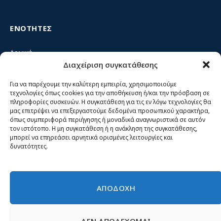
ΕΝΟΤΗΤΕΣ
Αρχική
Διαχείριση συγκατάθεσης
Κίνημα ΝΙΚΗ – Ποιοι είμαστε, αρχές & δράση
Θέσεις
Για να παρέχουμε την καλύτερη εμπειρία, χρησιμοποιούμε
τεχνολογίες όπως cookies για την αποθήκευση ή/και την πρόσβαση σε
Πρόσωπα
πληροφορίες συσκευών. Η συγκατάθεση για τις εν λόγω τεχνολογίες θα
μας επιτρέψει να επεξεργαστούμε δεδομένα προσωπικού χαρακτήρα,
Όργανα και ομάδες
όπως συμπεριφορά περιήγησης ή μοναδικά αναγνωριστικά σε αυτόν
τον ιστότοπο. Η μη συγκατάθεση ή η ανάκληση της συγκατάθεσης,
Βίντεο
μπορεί να επηρεάσει αρνητικά ορισμένες λειτουργίες και
δυνατότητες.
Δελτία Τύπου
Άρθρα
ΑΠΟΔΟΧΗ
ΔΕΝ ΑΠΟΔΕΧΟΜΑΙ