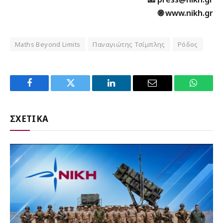
🌐 www.nikh.gr
Maths Beyond Limits
Παναγιώτης Τσίμπλης
Ρόδος
Facebook
Twitter
LinkedIn
Email
WhatsA
ΣΧΕΤΙΚΑ