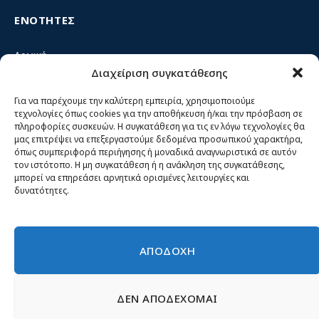
ΕΝΟΤΗΤΕΣ
Αρχική
Διαχείριση συγκατάθεσης
Κίνημα ΝΙΚΗ – Ποιοι είμαστε, αρχές & δράση
Θέσεις
Για να παρέχουμε την καλύτερη εμπειρία, χρησιμοποιούμε
τεχνολογίες όπως cookies για την αποθήκευση ή/και την πρόσβαση σε
Πρόσωπα
πληροφορίες συσκευών. Η συγκατάθεση για τις εν λόγω τεχνολογίες θα
μας επιτρέψει να επεξεργαστούμε δεδομένα προσωπικού χαρακτήρα,
Όργανα και ομάδες
όπως συμπεριφορά περιήγησης ή μοναδικά αναγνωριστικά σε αυτόν
τον ιστότοπο. Η μη συγκατάθεση ή η ανάκληση της συγκατάθεσης,
Βίντεο
μπορεί να επηρεάσει αρνητικά ορισμένες λειτουργίες και
δυνατότητες.
Δελτία Τύπου
Άρθρα
ΑΠΟΔΟΧΗ
ΔΕΝ ΑΠΟΔΕΧΟΜΑΙ
© 2026 Νίκη