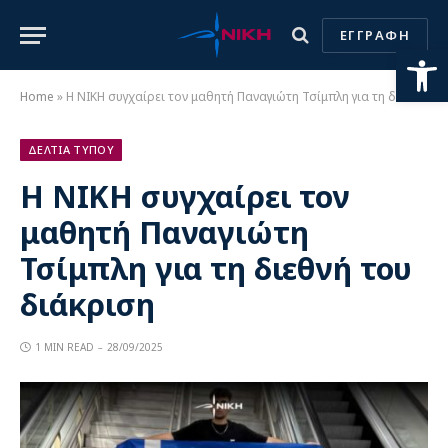
ΕΓΓΡΑΦΗ
Ανοίξτε
Home
»
Η ΝΙΚΗ συγχαίρει τον μαθητή Παναγιώτη Τσίμπλη για τη διεθνή του διάκριση
ΔΕΛΤΙΑ ΤΥΠΟΥ
Η ΝΙΚΗ συγχαίρει τον
μαθητή Παναγιώτη
Τσίμπλη για τη διεθνή του
διάκριση
1 MIN READ
28/09/2025