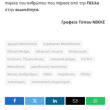
πορεία του ανθρώπου που πέρασε από την
Πέλλα
στην
αιωνιότητα
.
Γραφείο Τύπου ΝΙΚΗΣ
αρχαία Μακεδονία
Δημήτριος Μεταλληνός
Εθνική Μνήμη
ελληνική ιστορία
Ελληνισμός
Ευγένιος Τζιμογιάννης
ιστορική μνήμη
Κ.Ε.Μ.Ε.
Μακεδονία
μακεδονική ταυτότητα
Μέγας Αλέξανδρος
ΝΙΚΗ
παράδοση
Πέλλα
πολιτισμός
πολιτιστική κληρονομιά
Facebook
Twitter
LinkedIn
Email
WhatsA