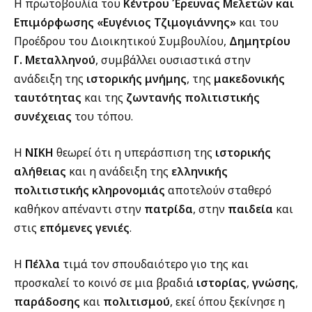
Η πρωτοβουλία του
Κέντρου Έρευνας Μελετών και
Επιμόρφωσης «Ευγένιος Τζιμογιάννης»
και του
Προέδρου του Διοικητικού Συμβουλίου,
Δημητρίου
Γ. Μεταλληνού
, συμβάλλει ουσιαστικά στην
ανάδειξη της
ιστορικής μνήμης
, της
μακεδονικής
ταυτότητας
και της
ζωντανής πολιτιστικής
συνέχειας
του τόπου.
Η
ΝΙΚΗ
θεωρεί ότι η υπεράσπιση της
ιστορικής
αλήθειας
και η ανάδειξη της
ελληνικής
πολιτιστικής κληρονομιάς
αποτελούν σταθερό
καθήκον απέναντι στην
πατρίδα
, στην
παιδεία
και
στις
επόμενες γενιές
.
Η
Πέλλα
τιμά τον σπουδαιότερο γιο της και
προσκαλεί το κοινό σε μια βραδιά
ιστορίας
,
γνώσης
,
παράδοσης
και
πολιτισμού
, εκεί όπου ξεκίνησε η