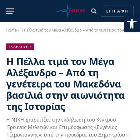
ΕΓΓΡΑΦΗ
Ανοίξτε
Home
»
Η Πέλλα τιμά τον Μέγα Αλέξανδρο – Από τη γενέτειρα του Μακεδόνα βασιλιά στην αιωνιότητα της Ιστορίας
ΕΚΔΗΛΩΣΕΙΣ
Η Πέλλα τιμά τον Μέγα
Αλέξανδρο – Από τη
γενέτειρα του Μακεδόνα
βασιλιά στην αιωνιότητα
της Ιστορίας
Η ΝΙΚΗ χαιρετίζει την εκδήλωση του Κέντρου
Έρευνας Μελετών και Επιμόρφωσης «Ευγένιος
Τζιμογιάννης», υπό την προεδρία του Δημητρίου Γ.