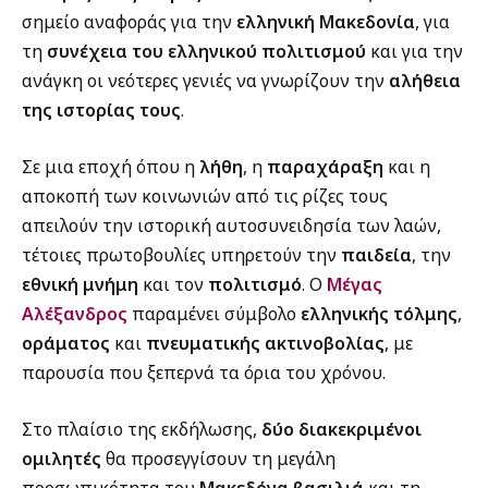
σημείο αναφοράς για την
ελληνική Μακεδονία
, για
τη
συνέχεια του ελληνικού πολιτισμού
και για την
ανάγκη οι νεότερες γενιές να γνωρίζουν την
αλήθεια
της ιστορίας τους
.
Σε μια εποχή όπου η
λήθη
, η
παραχάραξη
και η
αποκοπή των κοινωνιών από τις ρίζες τους
απειλούν την ιστορική αυτοσυνειδησία των λαών,
τέτοιες πρωτοβουλίες υπηρετούν την
παιδεία
, την
εθνική μνήμη
και τον
πολιτισμό
. Ο
Μέγας
Αλέξανδρος
παραμένει σύμβολο
ελληνικής τόλμης
,
οράματος
και
πνευματικής ακτινοβολίας
, με
παρουσία που ξεπερνά τα όρια του χρόνου.
Στο πλαίσιο της εκδήλωσης,
δύο διακεκριμένοι
ομιλητές
θα προσεγγίσουν τη μεγάλη
προσωπικότητα του
Μακεδόνα βασιλιά
και τη