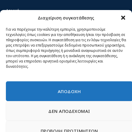
Αρχική
Διαχείριση συγκατάθεσης
Κίνημα ΝΙΚΗ – Ποιοι είμαστε, αρχές & δράση
Θέσεις
Για να παρέχουμε την καλύτερη εμπειρία, χρησιμοποιούμε
τεχνολογίες όπως cookies για την αποθήκευση ή/και την πρόσβαση σε
Πρόσωπα
πληροφορίες συσκευών. Η συγκατάθεση για τις εν λόγω τεχνολογίες θα
μας επιτρέψει να επεξεργαστούμε δεδομένα προσωπικού χαρακτήρα,
Όργανα και ομάδες
όπως συμπεριφορά περιήγησης ή μοναδικά αναγνωριστικά σε αυτόν
τον ιστότοπο. Η μη συγκατάθεση ή η ανάκληση της συγκατάθεσης,
Βίντεο
μπορεί να επηρεάσει αρνητικά ορισμένες λειτουργίες και
δυνατότητες.
Δελτία Τύπου
Άρθρα
ΑΠΟΔΟΧΗ
ΔΕΝ ΑΠΟΔΕΧΟΜΑΙ
© 2026 Νίκη
English
Ιστοσελίδες Νεολαίας
Περιεχόμενο για τον τύπο
ΠΡΟΒΟΛΗ ΠΡΟΤΙΜΗΣΕΩΝ
Έντυπα
Εγγραφή μέλους
Γίνε φίλος