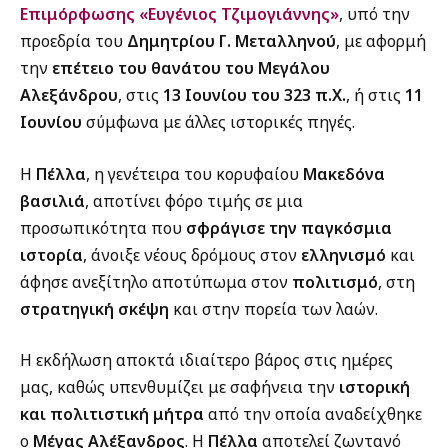
Επιμόρφωσης «Ευγένιος Τζιμογιάννης»
, υπό την
προεδρία του
Δημητρίου Γ. Μεταλληνού
, με αφορμή
την
επέτειο του θανάτου του Μεγάλου
Αλεξάνδρου
, στις
13 Ιουνίου του 323 π.Χ.
, ή στις
11
Ιουνίου
σύμφωνα με άλλες ιστορικές πηγές.
Η
Πέλλα
, η γενέτειρα του κορυφαίου
Μακεδόνα
βασιλιά
, αποτίνει φόρο τιμής σε μια
προσωπικότητα που
σφράγισε την παγκόσμια
ιστορία
, άνοιξε νέους δρόμους στον
ελληνισμό
και
άφησε ανεξίτηλο αποτύπωμα στον
πολιτισμό
, στη
στρατηγική σκέψη
και στην πορεία των λαών.
Η εκδήλωση αποκτά ιδιαίτερο βάρος στις ημέρες
μας, καθώς υπενθυμίζει με σαφήνεια την
ιστορική
και πολιτιστική μήτρα
από την οποία αναδείχθηκε
ο
Μέγας Αλέξανδρος
. Η
Πέλλα
αποτελεί ζωντανό