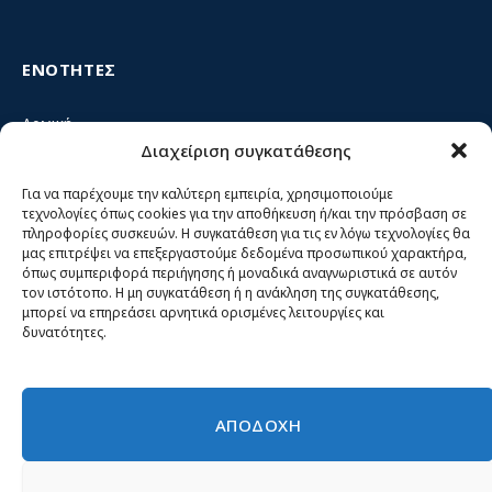
ΕΝΟΤΗΤΕΣ
Αρχική
Διαχείριση συγκατάθεσης
Κίνημα ΝΙΚΗ – Ποιοι είμαστε, αρχές & δράση
Θέσεις
Για να παρέχουμε την καλύτερη εμπειρία, χρησιμοποιούμε
τεχνολογίες όπως cookies για την αποθήκευση ή/και την πρόσβαση σε
Πρόσωπα
πληροφορίες συσκευών. Η συγκατάθεση για τις εν λόγω τεχνολογίες θα
μας επιτρέψει να επεξεργαστούμε δεδομένα προσωπικού χαρακτήρα,
Όργανα και ομάδες
όπως συμπεριφορά περιήγησης ή μοναδικά αναγνωριστικά σε αυτόν
τον ιστότοπο. Η μη συγκατάθεση ή η ανάκληση της συγκατάθεσης,
Βίντεο
μπορεί να επηρεάσει αρνητικά ορισμένες λειτουργίες και
δυνατότητες.
Δελτία Τύπου
Άρθρα
ΑΠΟΔΟΧΗ