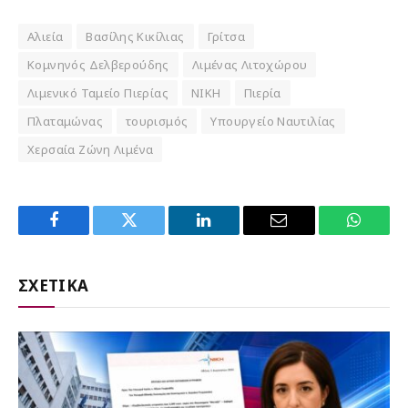
Αλιεία
Βασίλης Κικίλιας
Γρίτσα
Κομνηνός Δελβερούδης
Λιμένας Λιτοχώρου
Λιμενικό Ταμείο Πιερίας
ΝΙΚΗ
Πιερία
Πλαταμώνας
τουρισμός
Υπουργείο Ναυτιλίας
Χερσαία Ζώνη Λιμένα
Facebook
Twitter
LinkedIn
Email
WhatsA
ΣΧΕΤΙΚΑ