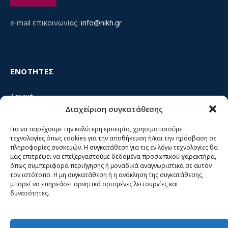
e-mail επικοινωνίας:
info@nikh.gr
ΕΝΟΤΗΤΕΣ
Αρχική
Διαχείριση συγκατάθεσης
Κίνημα ΝΙΚΗ – Ποιοι είμαστε, αρχές & δράση
Θέσεις
Για να παρέχουμε την καλύτερη εμπειρία, χρησιμοποιούμε
τεχνολογίες όπως cookies για την αποθήκευση ή/και την πρόσβαση σε
Πρόσωπα
πληροφορίες συσκευών. Η συγκατάθεση για τις εν λόγω τεχνολογίες θα
μας επιτρέψει να επεξεργαστούμε δεδομένα προσωπικού χαρακτήρα,
Όργανα και ομάδες
όπως συμπεριφορά περιήγησης ή μοναδικά αναγνωριστικά σε αυτόν
τον ιστότοπο. Η μη συγκατάθεση ή η ανάκληση της συγκατάθεσης,
Βίντεο
μπορεί να επηρεάσει αρνητικά ορισμένες λειτουργίες και
δυνατότητες.
Δελτία Τύπου
Άρθρα