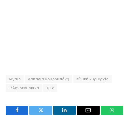
Αιγαίο
Ασπασία Κουρουπάκη
εθνική κυριαρχία
Ελληνοτουρκικά
Ίμια
Facebook
Twitter
LinkedIn
Email
WhatsA