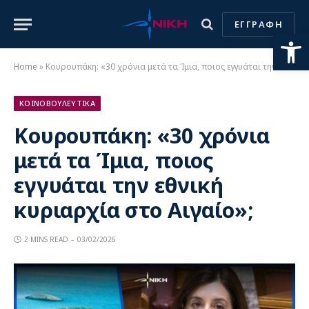
ΕΓΓΡΑΦΗ
Ανοίξτε
Home
»
Κουρουπάκη: «30 χρόνια μετά τα Ίμια, ποιος εγγυάται την εθνική κυριαρχία στο Αιγαίο»;
ΚΟΙΝΟΒΟΥΛΕΥΤΙΚΑ
Κουρουπάκη: «30 χρόνια
μετά τα Ίμια, ποιος
εγγυάται την εθνική
κυριαρχία στο Αιγαίο»;
2 MINS READ
03/02/2026