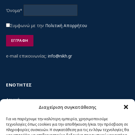
Όνομα*
Συμφωνώ με την
Πολιτική Απορρήτου
e-mail επικοινωνίας:
info@nikh.gr
ΕΝΟΤΗΤΕΣ
Αρχική
Διαχείριση συγκατάθεσης
Κίνημα ΝΙΚΗ – Ποιοι είμαστε, αρχές & δράση
Θέσεις
Για να παρέχουμε την καλύτερη εμπειρία, χρησιμοποιούμε
τεχνολογίες όπως cookies για την αποθήκευση ή/και την πρόσβαση σε
Πρόσωπα
πληροφορίες συσκευών. Η συγκατάθεση για τις εν λόγω τεχνολογίες θα