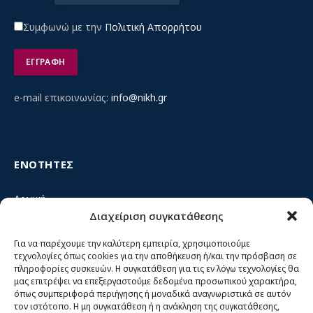
Συμφωνώ με την
Πολιτική Απορρήτου
e-mail επικοινωνίας:
info@nikh.gr
ΕΝΟΤΗΤΕΣ
Αρχική
Διαχείριση συγκατάθεσης
Κίνημα ΝΙΚΗ – Ποιοι είμαστε, αρχές & δράση
Θέσεις
Για να παρέχουμε την καλύτερη εμπειρία, χρησιμοποιούμε
τεχνολογίες όπως cookies για την αποθήκευση ή/και την πρόσβαση σε
Πρόσωπα
πληροφορίες συσκευών. Η συγκατάθεση για τις εν λόγω τεχνολογίες θα
μας επιτρέψει να επεξεργαστούμε δεδομένα προσωπικού χαρακτήρα,
Όργανα και ομάδες
όπως συμπεριφορά περιήγησης ή μοναδικά αναγνωριστικά σε αυτόν
τον ιστότοπο. Η μη συγκατάθεση ή η ανάκληση της συγκατάθεσης,
Βίντεο