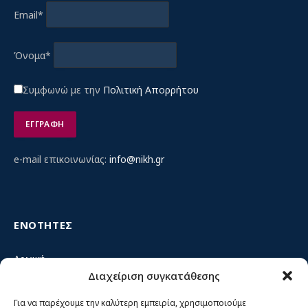
Email*
Όνομα*
Συμφωνώ με την
Πολιτική Απορρήτου
e-mail επικοινωνίας:
info@nikh.gr
ΕΝΟΤΗΤΕΣ
Αρχική
Διαχείριση συγκατάθεσης
Κίνημα ΝΙΚΗ – Ποιοι είμαστε, αρχές & δράση
Θέσεις
Για να παρέχουμε την καλύτερη εμπειρία, χρησιμοποιούμε