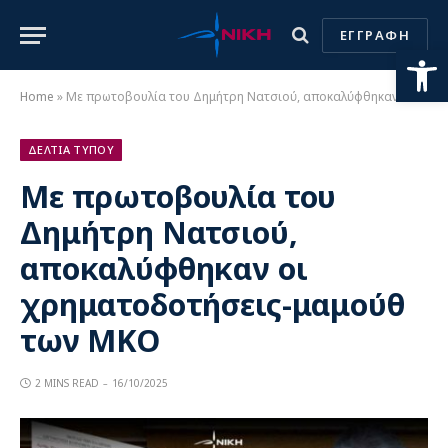
ΕΓΓΡΑΦΗ
Ανοίξτε
Home
»
Με πρωτοβουλία του Δημήτρη Νατσιού, αποκαλύφθηκαν οι χρηματοδοτήσεις-μαμούθ των ΜΚΟ
ΔΕΛΤΙΑ ΤΥΠΟΥ
Με πρωτοβουλία του
Δημήτρη Νατσιού,
αποκαλύφθηκαν οι
χρηματοδοτήσεις-μαμούθ
των ΜΚΟ
2 MINS READ
16/10/2025