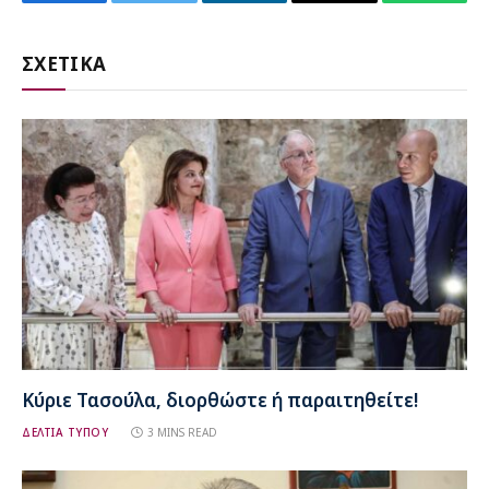
Facebook
Twitter
LinkedIn
Email
WhatsA
ΣΧΕΤΙΚΑ
Κύριε Τασούλα, διορθώστε ή παραιτηθείτε!
ΔΕΛΤΙΑ ΤΥΠΟΥ
3 MINS READ