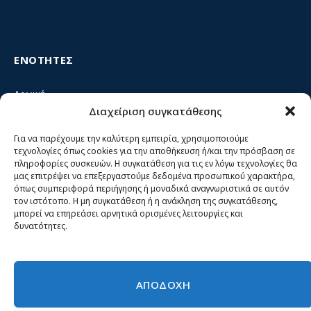
ΕΝΟΤΗΤΕΣ
Αρχική
Διαχείριση συγκατάθεσης
Κίνημα ΝΙΚΗ – Ποιοι είμαστε, αρχές & δράση
Θέσεις
Για να παρέχουμε την καλύτερη εμπειρία, χρησιμοποιούμε
τεχνολογίες όπως cookies για την αποθήκευση ή/και την πρόσβαση σε
Πρόσωπα
πληροφορίες συσκευών. Η συγκατάθεση για τις εν λόγω τεχνολογίες θα
μας επιτρέψει να επεξεργαστούμε δεδομένα προσωπικού χαρακτήρα,
Όργανα και ομάδες
όπως συμπεριφορά περιήγησης ή μοναδικά αναγνωριστικά σε αυτόν
τον ιστότοπο. Η μη συγκατάθεση ή η ανάκληση της συγκατάθεσης,
Βίντεο
μπορεί να επηρεάσει αρνητικά ορισμένες λειτουργίες και
δυνατότητες.
Δελτία Τύπου
Άρθρα
ΑΠΟΔΟΧΗ