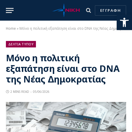
ΕΓΓΡΑΦΗ
Ανοίξτε
Home
»
Μόνο η πολιτική εξαπάτηση είναι στο DNA της Νέας Δημοκρατίας
ΔΕΛΤΙΑ ΤΥΠΟΥ
Μόνο η πολιτική
εξαπάτηση είναι στο DNA
της Νέας Δημοκρατίας
2 MINS READ
05/06/2026