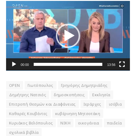
Πρόγραμμα
Αναπαραγωγής
Βίντεο
00:00
13:56
OPEN
Γιωτόπουλος
Γρηγόρης Δημητριάδης
Δημήτρης Νατσιός
δημοσκοπήσεις
Εκκλησία
Επιτροπή Θεσμών και Διαφάνειας
Ιεράρχες
ισόβια
Καθαρές Κουβέντες
κυβέρνηση Μητσοτάκη
Κυριάκος Βελόπουλος
ΝΙΚΗ
οικογένεια
παιδεία
σχολικά βιβλία