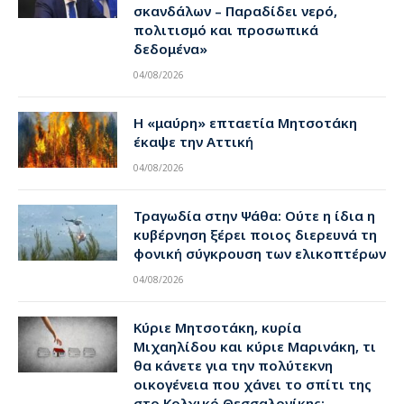
σκανδάλων – Παραδίδει νερό,
πολιτισμό και προσωπικά
δεδομένα»
04/08/2026
Η «μαύρη» επταετία Μητσοτάκη
έκαψε την Αττική
04/08/2026
Τραγωδία στην Ψάθα: Ούτε η ίδια η
κυβέρνηση ξέρει ποιος διερευνά τη
φονική σύγκρουση των ελικοπτέρων
04/08/2026
Κύριε Μητσοτάκη, κυρία
Μιχαηλίδου και κύριε Μαρινάκη, τι
θα κάνετε για την πολύτεκνη
οικογένεια που χάνει το σπίτι της
στο Κολχικό Θεσσαλονίκης;