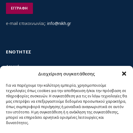
e-mail επικοινωνίας:
info@nikh.gr
ΕΝΟΤΗΤΕΣ
Αρχική
Διαχείριση συγκατάθεσης
Κίνημα ΝΙΚΗ – Ποιοι είμαστε, αρχές & δράση
Θέσεις
Για να παρέχουμε την καλύτερη εμπειρία, χρησιμοποιούμε
τεχνολογίες όπως cookies για την αποθήκευση ή/και την πρόσβαση σε
Πρόσωπα
πληροφορίες συσκευών. Η συγκατάθεση για τις εν λόγω τεχνολογίες θα
μας επιτρέψει να επεξεργαστούμε δεδομένα προσωπικού χαρακτήρα,
Όργανα και ομάδες
όπως συμπεριφορά περιήγησης ή μοναδικά αναγνωριστικά σε αυτόν
τον ιστότοπο. Η μη συγκατάθεση ή η ανάκληση της συγκατάθεσης,
Βίντεο
μπορεί να επηρεάσει αρνητικά ορισμένες λειτουργίες και
δυνατότητες.
Δελτία Τύπου
Άρθρα