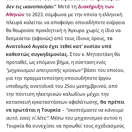
δεν τις ικανοποιήσει”
. Μετά τη
Διακήρυξη των
Αθηνών
το 2023, σύμφωνα με την οποία η ελληνική
πλευρά καλείται να αποφεύγει οποιαδήποτε ενέργεια
θα θεωρούσε προκλητική η Άγκυρα χωρίς η ίδια να
δεσμεύεται (αφανώς) από τους ίδιους όρους,
το
Ανατολικό Αιγαίο έχει τεθεί κατ’ ουσίαν υπό
καθεστώς συγκηδεμονίας.
Στον κ. Μητσοτάκη θα
προταθεί, ως επόμενο βήμα, η σύσταση ενός
“μηχανισμού αποτροπής κρίσεων”
βάσει του οποίου,
για την πραγματοποίηση οποιουδήποτε έργου
υποδομής ανατολικά του 25ου μεσημβρινού, από
την πόντιση ηλεκτρικών καλωδίων μέχρι την
κατασκευή εγκαταστάσεων αφαλάτωσης,
θα πρέπει
να ερωτάται η Τουρκία
–
“σκεπτόμαστε να κάνουμε
αυτό, εσείς τί λέτε;”
. Μέσω του μηχανισμού αυτού η
Τουρκία θα συνεχίσει να προωθεί τους σχεδιασμούς