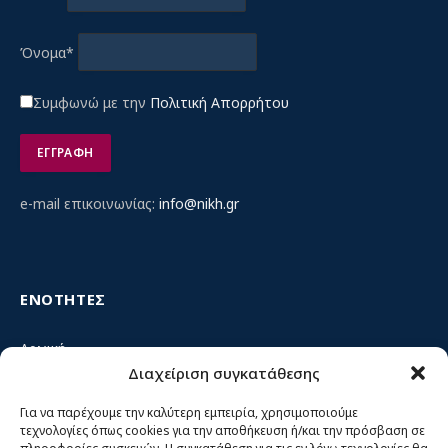
Όνομα*
Συμφωνώ με την
Πολιτική Απορρήτου
e-mail επικοινωνίας:
info@nikh.gr
ΕΝΟΤΗΤΕΣ
Αρχική
Διαχείριση συγκατάθεσης
Κίνημα ΝΙΚΗ – Ποιοι είμαστε, αρχές & δράση
Θέσεις
Για να παρέχουμε την καλύτερη εμπειρία, χρησιμοποιούμε
τεχνολογίες όπως cookies για την αποθήκευση ή/και την πρόσβαση σε
Πρόσωπα