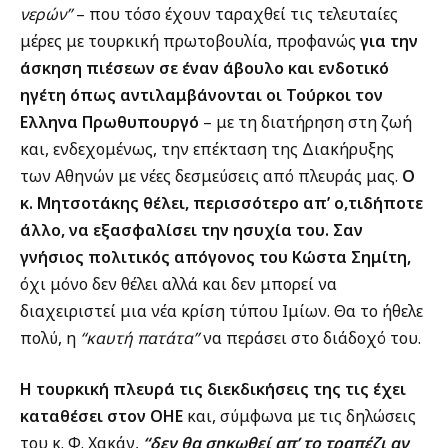
νερών”
– που τόσο έχουν ταραχθεί τις τελευταίες
μέρες με τουρκική πρωτοβουλία, προφανώς
για την
άσκηση πιέσεων σε έναν άβουλο και ενδοτικό
ηγέτη όπως αντιλαμβάνονται οι Τούρκοι τον
Ελληνα Πρωθυπουργό
– με τη διατήρηση στη ζωή
και, ενδεχομένως, την επέκταση της Διακήρυξης
των Αθηνών με νέες δεσμεύσεις από πλευράς μας.
Ο
κ. Μητσοτάκης θέλει, περισσότερο απ’ ο,τιδήποτε
άλλο, να εξασφαλίσει την ησυχία του. Σαν
γνήσιος πολιτικός απόγονος του Κώστα Σημίτη,
όχι μόνο δεν θέλει αλλά και δεν μπορεί να
διαχειριστεί μια νέα κρίση τύπου Ιμίων. Θα το ήθελε
πολύ, η
“καυτή πατάτα”
να περάσει στο διάδοχό του.
Η τουρκική πλευρά τις διεκδικήσεις της τις έχει
καταθέσει στον ΟΗΕ
και, σύμφωνα με τις δηλώσεις
του κ. Φ. Χακάν,
“δεν θα σηκωθεί απ’ το τραπέζι αν