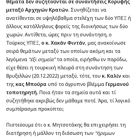
θέματα δεν συζητούνται σε συναντήσεις Κορυφής
μεταξύ Αρχηγών Κρατών.
Συνηθίζεται να
ανατίθενται σε υψηλόβαθμα στελέχη των δύο ΥΠΕΞ ή
άλλους κατάλληλους φορείς της διοικήσεως των δύο
χωρών. Αντίθετα, ώρες πριν τη συνάντηση, ο
Τούρκος ΥΠΕΞ,
ο κ. Χακάν Φιντάν
, μας ανακοίνωσε
σειρά θεμάτων μεταξύ των οποίων ακόμη και τα
λεγόμενα
“έξι σημεία”
τα οποία, ειρήσθω εν παρόδω,
είχε θέσει η τουρκική πλευρά στη συνάντηση των
Βρυξελλών (20.12.2022) μεταξύ, τότε, του
κ. Καλίν
και
της
κας Μπούρα
υπό το άγρυπνο βλέμμα
Γερμανού
τοποτηρητή.
Ποια ήταν τα σημεία αυτά και τί
συζητήθηκε ακριβώς δεν μάθαμε ποτέ. Άρα, τί λογικό
συμπέρασμα προκύπτει;
Πιστεύουμε ότι ο κ. Μητσοτάκης θα επιχειρήσει τη
διατήρηση ή μάλλον τη διάσωση των
“ήρεμων