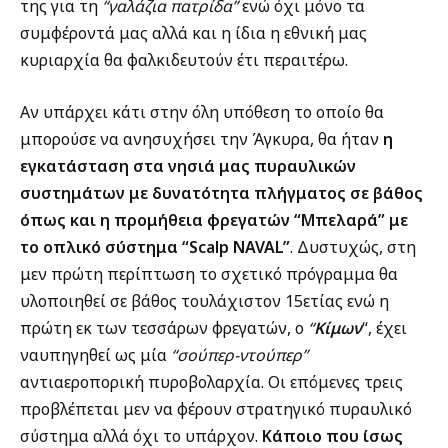
της για τη
“γαλάζια πατρίδα”
ενώ όχι μόνο τα
συμφέροντά μας αλλά και η ίδια η εθνική μας
κυριαρχία θα φαλκιδευτούν έτι περαιτέρω.
Αν υπάρχει κάτι στην όλη υπόθεση το οποίο θα
μπορούσε να ανησυχήσει την Άγκυρα, θα ήταν
η
εγκατάσταση στα νησιά μας πυραυλικών
συστημάτων με δυνατότητα πλήγματος σε βάθος
όπως και η προμήθεια φρεγατών “Μπελαρά” με
το οπλικό σύστημα “Scalp NAVAL”
. Δυστυχώς, στη
μεν πρώτη περίπτωση το σχετικό πρόγραμμα θα
υλοποιηθεί σε βάθος τουλάχιστον 15ετίας ενώ η
πρώτη εκ των τεσσάρων φρεγατών, ο
“
Κίμων
“, έχει
ναυπηγηθεί ως μία
“σούπερ-ντούπερ”
αντιαεροπορική πυροβολαρχία. Οι επόμενες τρεις
προβλέπεται μεν να φέρουν στρατηγικό πυραυλικό
σύστημα αλλά όχι το υπάρχον.
Κάποιο που ίσως