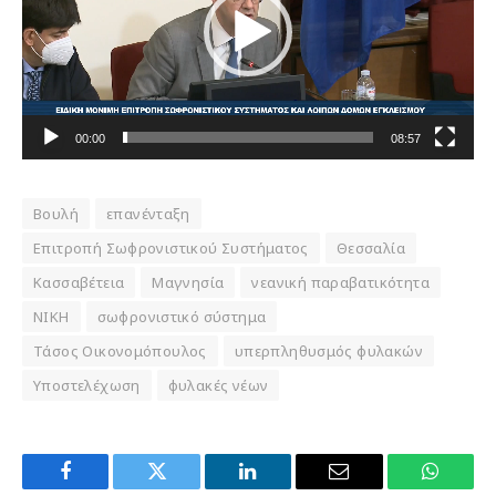
00:00
08:57
Βουλή
επανένταξη
Επιτροπή Σωφρονιστικού Συστήματος
Θεσσαλία
Κασσαβέτεια
Μαγνησία
νεανική παραβατικότητα
ΝΙΚΗ
σωφρονιστικό σύστημα
Τάσος Οικονομόπουλος
υπερπληθυσμός φυλακών
Υποστελέχωση
φυλακές νέων
Facebook
Twitter
LinkedIn
Email
WhatsA