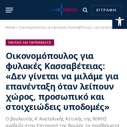
ΕΓΓΡΑΦΗ
Ανοίξτε
Home
»
Οικονομόπουλος για φυλακές Κασσαβέτειας: «Δεν γίνεται να μιλάμε για επανένταξη όταν λείπουν χώρος, προσωπικό και στοιχειώδεις υποδομές»
ΟΜΙΛΙΕΣ ΚΑΙ ΠΑΡΕΜΒΑΣΕΙΣ
Οικονομόπουλος για
φυλακές Κασσαβέτειας:
«Δεν γίνεται να μιλάμε για
επανένταξη όταν λείπουν
χώρος, προσωπικό και
στοιχειώδεις υποδομές»
Ο βουλευτής Α’ Ανατολικής Αττικής της ΝΙΚΗΣ
ανέδειξε στην Επιτροπή της Βουλής τα προβλήματα