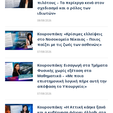
πιλότους – Τα περίεργα κενά στον
σχεδιασμό και ο ρόλος των
ιδιωτών»
08/08/2026
Κουρουπάκη: «Κρίσιμες ελλείψεις
στο Νοσοκομείο Νίκαιας – Ποιος
παίζει με τις ζωές των ασθενών;»
07/08/2026
Κουρουπάκη: Εισαγωγή στα Τμήματα
Φυσικής χωρίς εξέταση στα
Μαθηματικά – «Με ποια
επιστημονική λογική πήρε αυτή την
απόφαση το Υπουργείο;»
07/08/2026
Κουρουπάκη: «Η Αττική κάηκε ξανά
και η κυβέρνηση ψάχνει άλλοθι στα