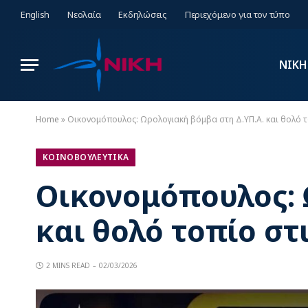
English
Νεολαία
Εκδηλώσεις
Περιεχόμενο για τον τύπο
ΝΙΚΗ
Home
»
Οικονομόπουλος: Ωρολογιακή βόμβα στη Δ.ΥΠ.Α. και θολό 
ΚΟΙΝΟΒΟΥΛΕΥΤΙΚΑ
Οικονομόπουλος: 
και θολό τοπίο στ
2 MINS READ
02/03/2026