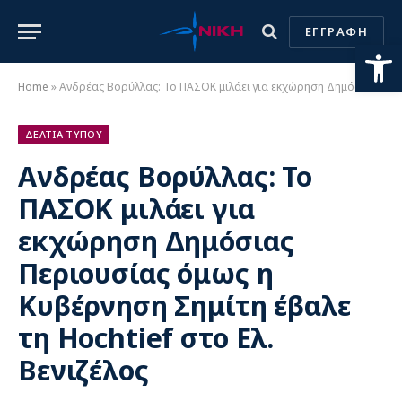
ΕΓΓΡΑΦΗ
Ανοίξτε
Home
»
Ανδρέας Βορύλλας: Το ΠΑΣΟΚ μιλάει για εκχώρηση Δημόσιας Περιουσίας όμως η Κυβέρνηση Σημίτη έβαλε τη Hochtief στο Ελ. Βενιζέλος
ΔΕΛΤΙΑ ΤΥΠΟΥ
Ανδρέας Βορύλλας: Το
ΠΑΣΟΚ μιλάει για
εκχώρηση Δημόσιας
Περιουσίας όμως η
Κυβέρνηση Σημίτη έβαλε
τη Hochtief στο Ελ.
Βενιζέλος