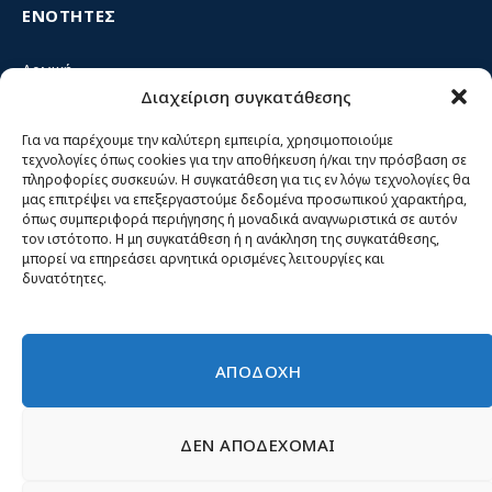
ΕΝΟΤΗΤΕΣ
Αρχική
Διαχείριση συγκατάθεσης
Κίνημα ΝΙΚΗ – Ποιοι είμαστε, αρχές & δράση
Θέσεις
Για να παρέχουμε την καλύτερη εμπειρία, χρησιμοποιούμε
τεχνολογίες όπως cookies για την αποθήκευση ή/και την πρόσβαση σε
Πρόσωπα
πληροφορίες συσκευών. Η συγκατάθεση για τις εν λόγω τεχνολογίες θα
μας επιτρέψει να επεξεργαστούμε δεδομένα προσωπικού χαρακτήρα,
Όργανα και ομάδες
όπως συμπεριφορά περιήγησης ή μοναδικά αναγνωριστικά σε αυτόν
τον ιστότοπο. Η μη συγκατάθεση ή η ανάκληση της συγκατάθεσης,
Βίντεο
μπορεί να επηρεάσει αρνητικά ορισμένες λειτουργίες και
δυνατότητες.
Δελτία Τύπου
Άρθρα
ΑΠΟΔΟΧΗ
ΔΕΝ ΑΠΟΔΕΧΟΜΑΙ
© 2026 Νίκη