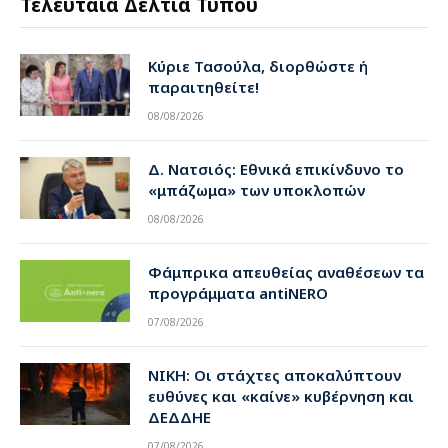
Τελευταία Δελτία Τύπου
Κύριε Τασούλα, διορθώστε ή
παραιτηθείτε!
08/08/2026
Δ. Νατσιός: Εθνικά επικίνδυνο το
«μπάζωμα» των υποκλοπών
08/08/2026
Φάμπρικα απευθείας αναθέσεων τα
προγράμματα antiNERO
07/08/2026
ΝΙΚΗ: Οι στάχτες αποκαλύπτουν
ευθύνες και «καίνε» κυβέρνηση και
ΔΕΔΔΗΕ
07/08/2026