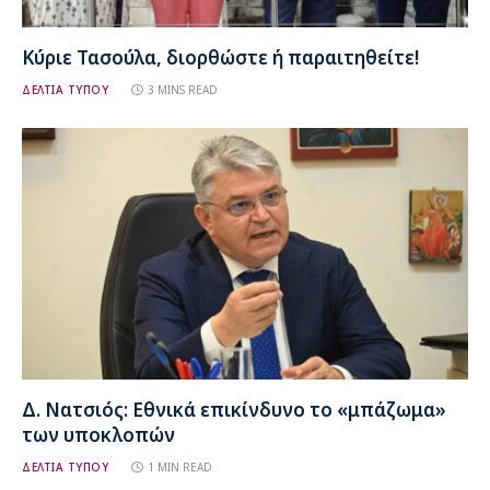
Κύριε Τασούλα, διορθώστε ή παραιτηθείτε!
ΔΕΛΤΙΑ ΤΥΠΟΥ
3 MINS READ
Δ. Νατσιός: Εθνικά επικίνδυνο το «μπάζωμα»
των υποκλοπών
ΔΕΛΤΙΑ ΤΥΠΟΥ
1 MIN READ