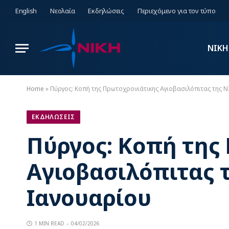
English
Νεολαία
Εκδηλώσεις
Περιεχόμενο για τον τύπο
ΝΙΚΗ
Home
»
Πύργος: Κοπή της Πρωτοχρονιάτικης Αγιοβασιλόπιτας της Ν
ΕΚΔΗΛΩΣΕΙΣ
Πύργος: Κοπή της
Αγιοβασιλόπιτας τ
Ιανουαρίου
1 MIN READ
04/02/2026