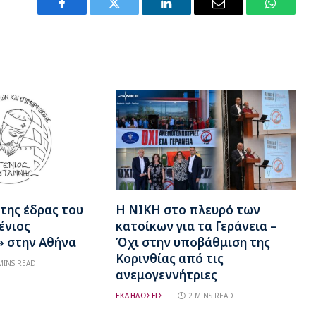
Facebook
Twitter
LinkedIn
Email
WhatsA
της έδρας του
Η ΝΙΚΗ στο πλευρό των
ένιος
κατοίκων για τα Γεράνεια –
» στην Αθήνα
Όχι στην υποβάθμιση της
Κορινθίας από τις
MINS READ
ανεμογεννήτριες
ΕΚΔΗΛΩΣΕΙΣ
2 MINS READ