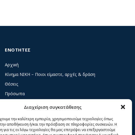
ΕΝΟΤΗΤΕΣ
Αρχική
Κίνημα ΝΙΚΗ – Ποιοι είμαστε, αρχές & δράση
Θέσεις
Πρόσωπα
Όργανα και ομάδες
Διαχείριση συγκατάθεσης
Βίντεο
έχουμε την καλύτερη εμπειρία, χρησιμοποιούμε τεχνολογίες όπως
Δελτία Τύπου
α την αποθήκευση ή/και την πρόσβαση σε πληροφορίες συσκευών. Η
 για τις εν λόγω τεχνολογίες θα μας επιτρέψει να επεξεργαστούμε
Άρθρα