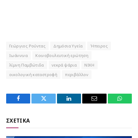
Γεώργιος Ρούντας
Δημόσια Υγεία
Ήπειρος
Ιωάννινα
Κοινοβουλευτική ερώτηση
λίμνη Παμβώτιδα
νεκρά ψάρια
ΝΙΚΗ
οικολογική καταστροφή
περιβάλλον
Facebook
Twitter
LinkedIn
Email
WhatsA
ΣΧΕΤΙΚΑ