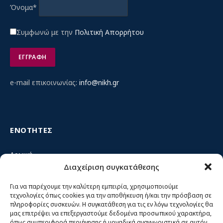
Όνομα*
Συμφωνώ με την
Πολιτική Απορρήτου
e-mail επικοινωνίας:
info@nikh.gr
ΕΝΟΤΗΤΕΣ
Αρχική
Διαχείριση συγκατάθεσης
Κίνημα ΝΙΚΗ – Ποιοι είμαστε, αρχές & δράση
Θέσεις
Για να παρέχουμε την καλύτερη εμπειρία, χρησιμοποιούμε
τεχνολογίες όπως cookies για την αποθήκευση ή/και την πρόσβαση σε
Πρόσωπα
πληροφορίες συσκευών. Η συγκατάθεση για τις εν λόγω τεχνολογίες θα
μας επιτρέψει να επεξεργαστούμε δεδομένα προσωπικού χαρακτήρα,
Όργανα και ομάδες
όπως συμπεριφορά περιήγησης ή μοναδικά αναγνωριστικά σε αυτόν