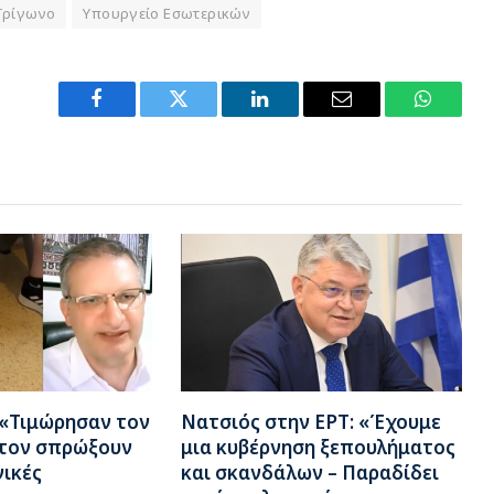
Τρίγωνο
Υπουργείο Εσωτερικών
Facebook
Twitter
LinkedIn
Email
WhatsA
 «Τιμώρησαν τον
Νατσιός στην ΕΡΤ: «Έχουμε
 τον σπρώξουν
μια κυβέρνηση ξεπουλήματος
νικές
και σκανδάλων – Παραδίδει