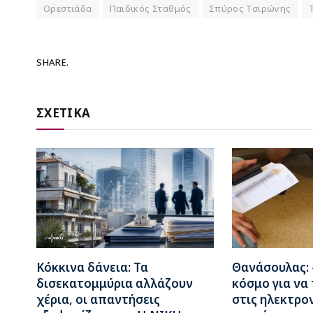
Ορεστιάδα
Παιδικός Σταθμός
Σπύρος Τσιρώνης
SHARE.
ΣΧΕΤΙΚΑ
Κόκκινα δάνεια: Τα
Θανάσουλας:
δισεκατομμύρια αλλάζουν
κόσμο για να
χέρια, οι απαντήσεις
στις ηλεκτρο