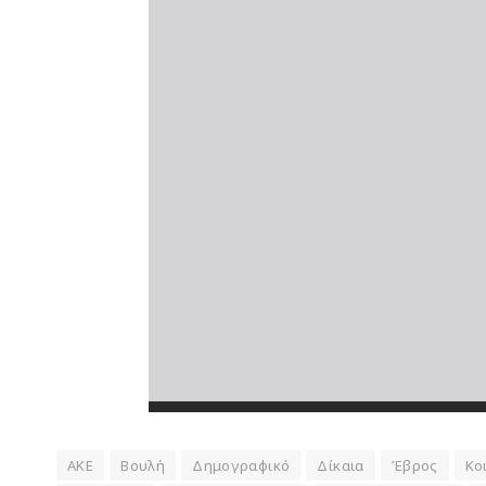
ΑΚΕ
Βουλή
Δημογραφικό
Δίκαια
Έβρος
Κο