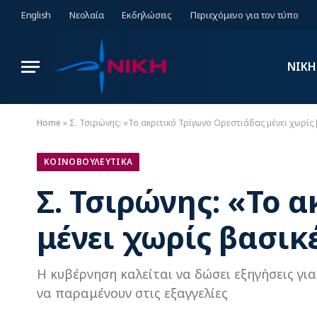
English
Νεολαία
Εκδηλώσεις
Περιεχόμενο για τον τύπο
ΝΙΚΗ
Home
»
Σ. Τσιρώνης: «Το ακριτικό Τρίγωνο Ορεστιάδας μένει χωρίς 
ΚΟΙΝΟΒΟΥΛΕΥΤΙΚΑ
Σ. Τσιρώνης: «Το 
μένει χωρίς βασικ
Η κυβέρνηση καλείται να δώσει εξηγήσεις για
να παραμένουν στις εξαγγελίες