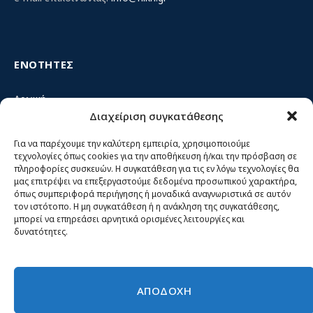
ΕΝΟΤΗΤΕΣ
Αρχική
Διαχείριση συγκατάθεσης
Κίνημα ΝΙΚΗ – Ποιοι είμαστε, αρχές & δράση
Θέσεις
Για να παρέχουμε την καλύτερη εμπειρία, χρησιμοποιούμε
τεχνολογίες όπως cookies για την αποθήκευση ή/και την πρόσβαση σε
Πρόσωπα
πληροφορίες συσκευών. Η συγκατάθεση για τις εν λόγω τεχνολογίες θα
μας επιτρέψει να επεξεργαστούμε δεδομένα προσωπικού χαρακτήρα,
Όργανα και ομάδες
όπως συμπεριφορά περιήγησης ή μοναδικά αναγνωριστικά σε αυτόν
τον ιστότοπο. Η μη συγκατάθεση ή η ανάκληση της συγκατάθεσης,
Βίντεο
μπορεί να επηρεάσει αρνητικά ορισμένες λειτουργίες και
δυνατότητες.
Δελτία Τύπου
Άρθρα
ΑΠΟΔΟΧΗ