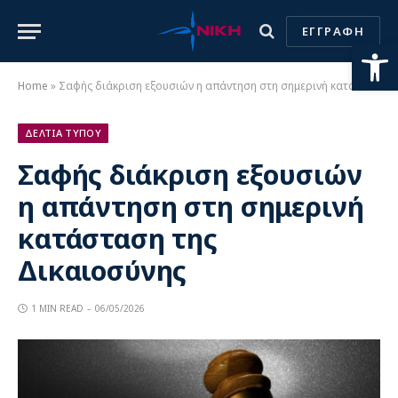
ΕΓΓΡΑΦΗ
Ανοίξτε
Home
»
Σαφής διάκριση εξουσιών η απάντηση στη σημερινή κατάσταση της Δικαιοσύνης
ΔΕΛΤΙΑ ΤΥΠΟΥ
Σαφής διάκριση εξουσιών
η απάντηση στη σημερινή
κατάσταση της
Δικαιοσύνης
1 MIN READ
06/05/2026