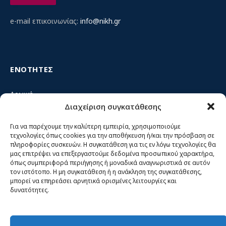
e-mail επικοινωνίας:
info@nikh.gr
ΕΝΟΤΗΤΕΣ
Αρχική
Διαχείριση συγκατάθεσης
Κίνημα ΝΙΚΗ – Ποιοι είμαστε, αρχές & δράση
Θέσεις
Για να παρέχουμε την καλύτερη εμπειρία, χρησιμοποιούμε
τεχνολογίες όπως cookies για την αποθήκευση ή/και την πρόσβαση σε
Πρόσωπα
πληροφορίες συσκευών. Η συγκατάθεση για τις εν λόγω τεχνολογίες θα
μας επιτρέψει να επεξεργαστούμε δεδομένα προσωπικού χαρακτήρα,
Όργανα και ομάδες
όπως συμπεριφορά περιήγησης ή μοναδικά αναγνωριστικά σε αυτόν
τον ιστότοπο. Η μη συγκατάθεση ή η ανάκληση της συγκατάθεσης,
Βίντεο
μπορεί να επηρεάσει αρνητικά ορισμένες λειτουργίες και
δυνατότητες.
Δελτία Τύπου
Άρθρα