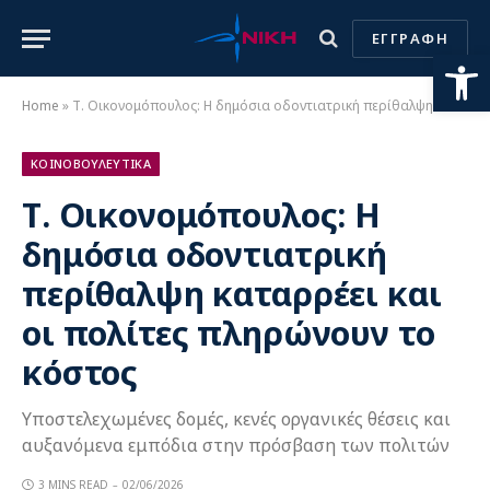
ΕΓΓΡΑΦΗ
Ανοίξτε
Home
»
Τ. Οικονομόπουλος: Η δημόσια οδοντιατρική περίθαλψη καταρρέει και οι πολίτες πληρώνουν το κόστος
ΚΟΙΝΟΒΟΥΛΕΥΤΙΚΑ
Τ. Οικονομόπουλος: Η
δημόσια οδοντιατρική
περίθαλψη καταρρέει και
οι πολίτες πληρώνουν το
κόστος
Υποστελεχωμένες δομές, κενές οργανικές θέσεις και
αυξανόμενα εμπόδια στην πρόσβαση των πολιτών
3 MINS READ
02/06/2026