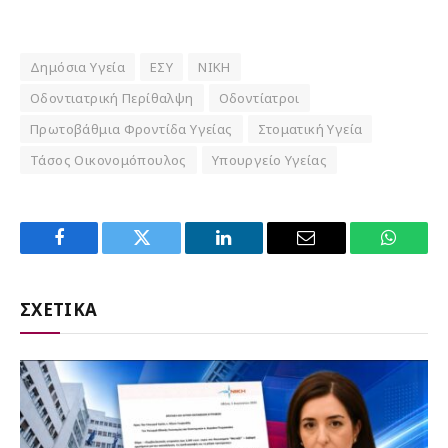
Δημόσια Υγεία
ΕΣΥ
ΝΙΚΗ
Οδοντιατρική Περίθαλψη
Οδοντίατροι
Πρωτοβάθμια Φροντίδα Υγείας
Στοματική Υγεία
Τάσος Οικονομόπουλος
Υπουργείο Υγείας
Facebook
Twitter
LinkedIn
Email
WhatsA
ΣΧΕΤΙΚΑ