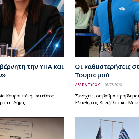
βέρνητη την ΥΠΑ και
Οι καθυστερήσεις σ
ν»
Τουρισμού
ΔΕΛΤΙΑ ΤΥΠΟΥ
06/07/2026
σία Κουρουπάκη, κατέθεσε
Συνεχείς, σε βαθμό προβληματ
ρίστο Δήμα,…
Ελευθέριος Βενιζέλος και Μακ