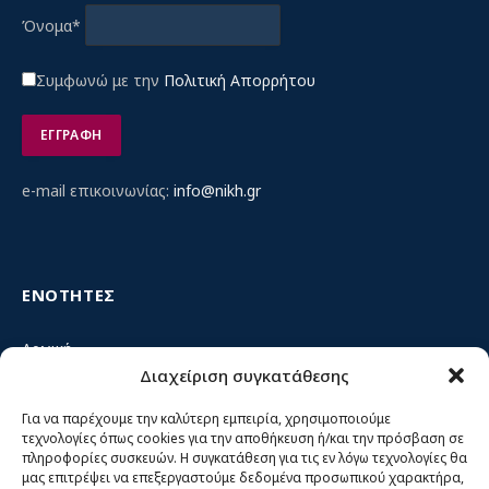
Όνομα*
Συμφωνώ με την
Πολιτική Απορρήτου
e-mail επικοινωνίας:
info@nikh.gr
ΕΝΟΤΗΤΕΣ
Αρχική
Διαχείριση συγκατάθεσης
Κίνημα ΝΙΚΗ – Ποιοι είμαστε, αρχές & δράση
Θέσεις
Για να παρέχουμε την καλύτερη εμπειρία, χρησιμοποιούμε
τεχνολογίες όπως cookies για την αποθήκευση ή/και την πρόσβαση σε
Πρόσωπα
πληροφορίες συσκευών. Η συγκατάθεση για τις εν λόγω τεχνολογίες θα
μας επιτρέψει να επεξεργαστούμε δεδομένα προσωπικού χαρακτήρα,
Όργανα και ομάδες