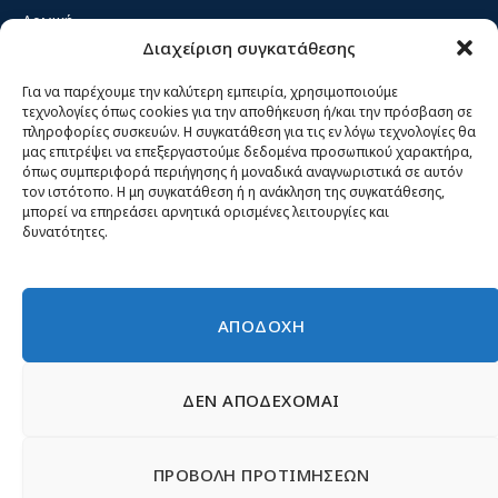
Αρχική
Διαχείριση συγκατάθεσης
Κίνημα ΝΙΚΗ – Ποιοι είμαστε, αρχές & δράση
Θέσεις
Για να παρέχουμε την καλύτερη εμπειρία, χρησιμοποιούμε
τεχνολογίες όπως cookies για την αποθήκευση ή/και την πρόσβαση σε
Πρόσωπα
πληροφορίες συσκευών. Η συγκατάθεση για τις εν λόγω τεχνολογίες θα
μας επιτρέψει να επεξεργαστούμε δεδομένα προσωπικού χαρακτήρα,
Όργανα και ομάδες
όπως συμπεριφορά περιήγησης ή μοναδικά αναγνωριστικά σε αυτόν
τον ιστότοπο. Η μη συγκατάθεση ή η ανάκληση της συγκατάθεσης,
Βίντεο
μπορεί να επηρεάσει αρνητικά ορισμένες λειτουργίες και
δυνατότητες.
Δελτία Τύπου
Άρθρα
ΑΠΟΔΟΧΗ
ΔΕΝ ΑΠΟΔΕΧΟΜΑΙ
© 2026 Νίκη
English
Ιστοσελίδες Νεολαίας
Περιεχόμενο για τον τύπο
ΠΡΟΒΟΛΗ ΠΡΟΤΙΜΗΣΕΩΝ
Έντυπα
Εγγραφή μέλους
Γίνε φίλος