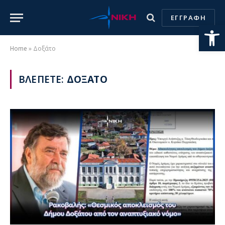
ΕΓΓΡΑΦΗ
Ανοίξτε
Home
»
Δοξάτο
ΒΛΕΠΕΤΕ:
ΔΟΞΑΤΟ