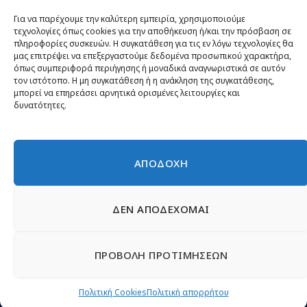
Θέσεις
Για να παρέχουμε την καλύτερη εμπειρία, χρησιμοποιούμε
τεχνολογίες όπως cookies για την αποθήκευση ή/και την πρόσβαση σε
Πρόσωπα
πληροφορίες συσκευών. Η συγκατάθεση για τις εν λόγω τεχνολογίες θα
μας επιτρέψει να επεξεργαστούμε δεδομένα προσωπικού χαρακτήρα,
Όργανα και ομάδες
όπως συμπεριφορά περιήγησης ή μοναδικά αναγνωριστικά σε αυτόν
τον ιστότοπο. Η μη συγκατάθεση ή η ανάκληση της συγκατάθεσης,
Βίντεο
μπορεί να επηρεάσει αρνητικά ορισμένες λειτουργίες και
δυνατότητες.
Δελτία Τύπου
Άρθρα
ΑΠΟΔΟΧΗ
ΔΕΝ ΑΠΟΔΕΧΟΜΑΙ
© 2026 Νίκη
English
Ιστοσελίδες Νεολαίας
Περιεχόμενο για τον τύπο
ΠΡΟΒΟΛΗ ΠΡΟΤΙΜΗΣΕΩΝ
Έντυπα
Εγγραφή μέλους
Γίνε φίλος
Πολιτική απορρήτου
Επικοινωνία
Πολιτική Cookies
Πολιτική Cookies
Πολιτική απορρήτου