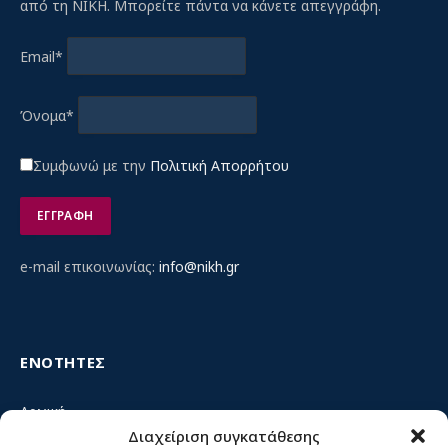
από τη ΝΙΚΗ. Μπορείτε πάντα να κάνετε απεγγράφη.
Email*
Όνομα*
Συμφωνώ με την
Πολιτική Απορρήτου
e-mail επικοινωνίας:
info@nikh.gr
ΕΝΟΤΗΤΕΣ
Αρχική
Διαχείριση συγκατάθεσης
Κίνημα ΝΙΚΗ – Ποιοι είμαστε, αρχές & δράση