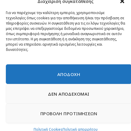
Διαχείριση συγκατάθεσης
Κίνημα ΝΙΚΗ – Ποιοι είμαστε, αρχές & δράση
Θέσεις
Για να παρέχουμε την καλύτερη εμπειρία, χρησιμοποιούμε
τεχνολογίες όπως cookies για την αποθήκευση ή/και την πρόσβαση σε
Πρόσωπα
πληροφορίες συσκευών. Η συγκατάθεση για τις εν λόγω τεχνολογίες θα
μας επιτρέψει να επεξεργαστούμε δεδομένα προσωπικού χαρακτήρα,
Όργανα και ομάδες
όπως συμπεριφορά περιήγησης ή μοναδικά αναγνωριστικά σε αυτόν
τον ιστότοπο. Η μη συγκατάθεση ή η ανάκληση της συγκατάθεσης,
Βίντεο
μπορεί να επηρεάσει αρνητικά ορισμένες λειτουργίες και
δυνατότητες.
Δελτία Τύπου
Άρθρα
ΑΠΟΔΟΧΗ
ΔΕΝ ΑΠΟΔΕΧΟΜΑΙ
© 2026 Νίκη
English
Ιστοσελίδες Νεολαίας
Περιεχόμενο για τον τύπο
ΠΡΟΒΟΛΗ ΠΡΟΤΙΜΗΣΕΩΝ
Έντυπα
Εγγραφή μέλους
Γίνε φίλος
Πολιτική απορρήτου
Επικοινωνία
Πολιτική Cookies
Πολιτική Cookies
Πολιτική απορρήτου