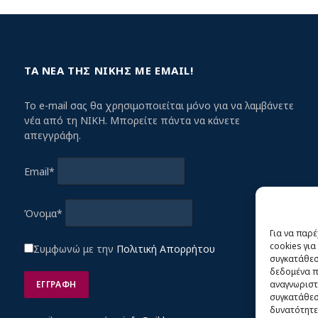
ΤΑ ΝΕΑ ΤΗΣ ΝΙΚΗΣ ΜΕ EMAIL!
Το e-mail σας θα χρησιμοποιείται μόνο για να λαμβάνετε
νέα από τη ΝΙΚΗ. Μπορείτε πάντα να κάνετε
απεγγράφη.
Email*
Όνομα*
Για να παρ
cookies γι
Συμφωνώ με την
Πολιτική Απορρήτου
συγκατάθεση
δεδομένα π
αναγνωριστ
συγκατάθεση
δυνατότητε