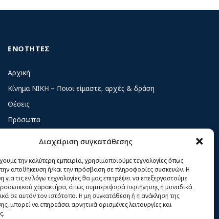
ΕΝΟΤΗΤΕΣ
Αρχική
Κίνημα ΝΙΚΗ – Ποιοι είμαστε, αρχές & δράση
Θέσεις
Πρόσωπα
Όργανα και ομάδες
Διαχείριση συγκατάθεσης
Βίντεο
έχουμε την καλύτερη εμπειρία, χρησιμοποιούμε τεχνολογίες όπως
Δελτία Τύπου
α την αποθήκευση ή/και την πρόσβαση σε πληροφορίες συσκευών. Η
 για τις εν λόγω τεχνολογίες θα μας επιτρέψει να επεξεργαστούμε
Άρθρα
ροσωπικού χαρακτήρα, όπως συμπεριφορά περιήγησης ή μοναδικά
ικά σε αυτόν τον ιστότοπο. Η μη συγκατάθεση ή η ανάκληση της
ς, μπορεί να επηρεάσει αρνητικά ορισμένες λειτουργίες και
ς.