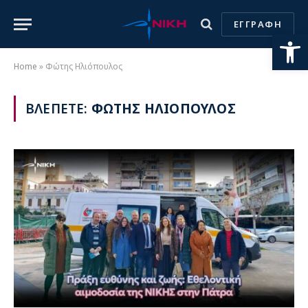
ΕΓΓΡΑΦΗ
Ανοίξτε
Home
»
Φώτης Ηλιόπουλος
ΒΛΕΠΕΤΕ:
ΦΩΤΗΣ ΗΛΙΟΠΟΥΛΟΣ