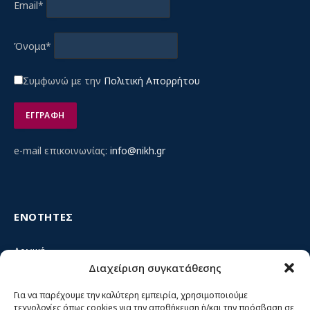
Email*
Όνομα*
Συμφωνώ με την
Πολιτική Απορρήτου
e-mail επικοινωνίας:
info@nikh.gr
ΕΝΟΤΗΤΕΣ
Αρχική
Διαχείριση συγκατάθεσης
Κίνημα ΝΙΚΗ – Ποιοι είμαστε, αρχές & δράση
Θέσεις
Για να παρέχουμε την καλύτερη εμπειρία, χρησιμοποιούμε
τεχνολογίες όπως cookies για την αποθήκευση ή/και την πρόσβαση σε