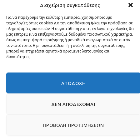
Διαχείριση συγκατάθεσης
Κίνημα ΝΙΚΗ – Ποιοι είμαστε, αρχές & δράση
Θέσεις
Για να παρέχουμε την καλύτερη εμπειρία, χρησιμοποιούμε
τεχνολογίες όπως cookies για την αποθήκευση ή/και την πρόσβαση σε
Πρόσωπα
πληροφορίες συσκευών. Η συγκατάθεση για τις εν λόγω τεχνολογίες θα
μας επιτρέψει να επεξεργαστούμε δεδομένα προσωπικού χαρακτήρα,
Όργανα και ομάδες
όπως συμπεριφορά περιήγησης ή μοναδικά αναγνωριστικά σε αυτόν
τον ιστότοπο. Η μη συγκατάθεση ή η ανάκληση της συγκατάθεσης,
Βίντεο
μπορεί να επηρεάσει αρνητικά ορισμένες λειτουργίες και
δυνατότητες.
Δελτία Τύπου
Άρθρα
ΑΠΟΔΟΧΗ
ΔΕΝ ΑΠΟΔΕΧΟΜΑΙ
© 2026 Νίκη
English
Ιστοσελίδες Νεολαίας
Περιεχόμενο για τον τύπο
ΠΡΟΒΟΛΗ ΠΡΟΤΙΜΗΣΕΩΝ
Έντυπα
Εγγραφή μέλους
Γίνε φίλος
Πολιτική απορρήτου
Επικοινωνία
Πολιτική Cookies