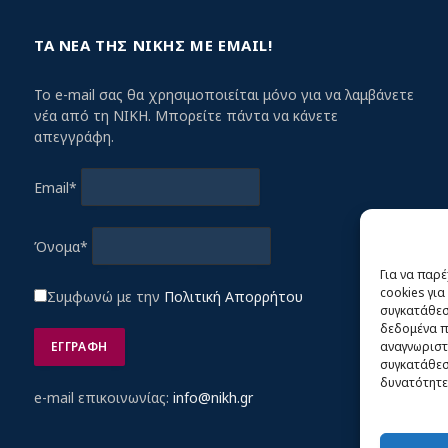
ΤΑ ΝΕΑ ΤΗΣ ΝΙΚΗΣ ΜΕ EMAIL!
Το e-mail σας θα χρησιμοποιείται μόνο για να λαμβάνετε
νέα από τη ΝΙΚΗ. Μπορείτε πάντα να κάνετε
απεγγράφη.
Email*
Όνομα*
Για να παρ
cookies γι
Συμφωνώ με την
Πολιτική Απορρήτου
συγκατάθεση
δεδομένα π
αναγνωριστ
συγκατάθεση
δυνατότητε
e-mail επικοινωνίας:
info@nikh.gr