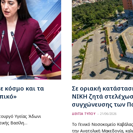
ε κόσμο και τα
Σε οριακή κατάστασ
πικό»
ΝΙΚΗ ζητά στελέχωσ
συγχώνευσης των Π
ΔΕΛΤΙΑ ΤΥΠΟΥ
21/06/2026
πουργό Υγείας Άδωνι
τικής Βασίλη…
Το Γενικό Νοσοκομείο Καβάλας
την Ανατολική Μακεδονία, κα