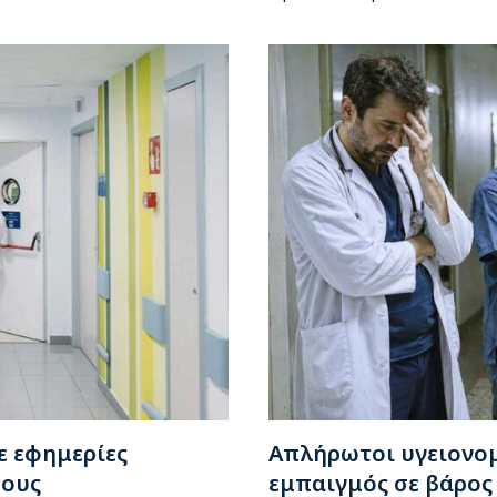
ε εφημερίες
Απλήρωτοι υγειονομι
τους
εμπαιγμός σε βάρος