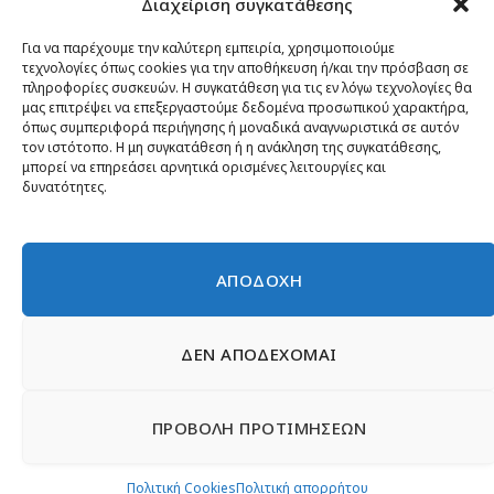
Διαχείριση συγκατάθεσης
Κίνημα ΝΙΚΗ – Ποιοι είμαστε, αρχές & δράση
Θέσεις
Για να παρέχουμε την καλύτερη εμπειρία, χρησιμοποιούμε
τεχνολογίες όπως cookies για την αποθήκευση ή/και την πρόσβαση σε
Πρόσωπα
πληροφορίες συσκευών. Η συγκατάθεση για τις εν λόγω τεχνολογίες θα
μας επιτρέψει να επεξεργαστούμε δεδομένα προσωπικού χαρακτήρα,
Όργανα και ομάδες
όπως συμπεριφορά περιήγησης ή μοναδικά αναγνωριστικά σε αυτόν
τον ιστότοπο. Η μη συγκατάθεση ή η ανάκληση της συγκατάθεσης,
Βίντεο
μπορεί να επηρεάσει αρνητικά ορισμένες λειτουργίες και
δυνατότητες.
Δελτία Τύπου
Άρθρα
ΑΠΟΔΟΧΗ
ΔΕΝ ΑΠΟΔΕΧΟΜΑΙ
© 2026 Νίκη
English
Ιστοσελίδες Νεολαίας
Περιεχόμενο για τον τύπο
ΠΡΟΒΟΛΗ ΠΡΟΤΙΜΗΣΕΩΝ
Έντυπα
Εγγραφή μέλους
Γίνε φίλος
Πολιτική απορρήτου
Επικοινωνία
Πολιτική Cookies
Πολιτική Cookies
Πολιτική απορρήτου