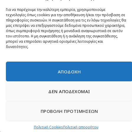
Κίνημα ΝΙΚΗ – Ποιοι είμαστε, αρχές & δράση
Θέσεις
Για να παρέχουμε την καλύτερη εμπειρία, χρησιμοποιούμε
τεχνολογίες όπως cookies για την αποθήκευση ή/και την πρόσβαση σε
Πρόσωπα
πληροφορίες συσκευών. Η συγκατάθεση για τις εν λόγω τεχνολογίες θα
μας επιτρέψει να επεξεργαστούμε δεδομένα προσωπικού χαρακτήρα,
Όργανα και ομάδες
όπως συμπεριφορά περιήγησης ή μοναδικά αναγνωριστικά σε αυτόν
τον ιστότοπο. Η μη συγκατάθεση ή η ανάκληση της συγκατάθεσης,
Βίντεο
μπορεί να επηρεάσει αρνητικά ορισμένες λειτουργίες και
δυνατότητες.
Δελτία Τύπου
Άρθρα
ΑΠΟΔΟΧΗ
ΔΕΝ ΑΠΟΔΕΧΟΜΑΙ
© 2026 Νίκη
English
Ιστοσελίδες Νεολαίας
Περιεχόμενο για τον τύπο
ΠΡΟΒΟΛΗ ΠΡΟΤΙΜΗΣΕΩΝ
Έντυπα
Εγγραφή μέλους
Γίνε φίλος
Πολιτική απορρήτου
Επικοινωνία
Πολιτική Cookies
Πολιτική Cookies
Πολιτική απορρήτου