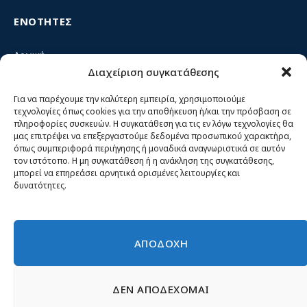
ΕΝΟΤΗΤΕΣ
Αρχική
Διαχείριση συγκατάθεσης
Κίνημα ΝΙΚΗ – Ποιοι είμαστε, αρχές & δράση
Θέσεις
Για να παρέχουμε την καλύτερη εμπειρία, χρησιμοποιούμε
τεχνολογίες όπως cookies για την αποθήκευση ή/και την πρόσβαση σε
Πρόσωπα
πληροφορίες συσκευών. Η συγκατάθεση για τις εν λόγω τεχνολογίες θα
μας επιτρέψει να επεξεργαστούμε δεδομένα προσωπικού χαρακτήρα,
Όργανα και ομάδες
όπως συμπεριφορά περιήγησης ή μοναδικά αναγνωριστικά σε αυτόν
τον ιστότοπο. Η μη συγκατάθεση ή η ανάκληση της συγκατάθεσης,
Βίντεο
μπορεί να επηρεάσει αρνητικά ορισμένες λειτουργίες και
δυνατότητες.
Δελτία Τύπου
Άρθρα
ΑΠΟΔΟΧΗ
ΔΕΝ ΑΠΟΔΕΧΟΜΑΙ
© 2026 Νίκη