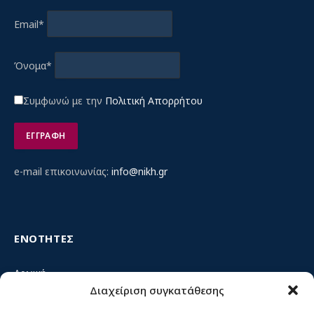
Email*
Όνομα*
Συμφωνώ με την
Πολιτική Απορρήτου
e-mail επικοινωνίας:
info@nikh.gr
ΕΝΟΤΗΤΕΣ
Αρχική
Διαχείριση συγκατάθεσης
Κίνημα ΝΙΚΗ – Ποιοι είμαστε, αρχές & δράση