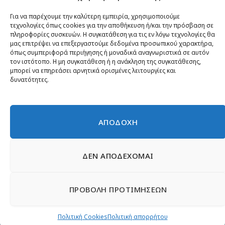
Κίνημα ΝΙΚΗ – Ποιοι είμαστε, αρχές & δράση
Θέσεις
Για να παρέχουμε την καλύτερη εμπειρία, χρησιμοποιούμε
τεχνολογίες όπως cookies για την αποθήκευση ή/και την πρόσβαση σε
Πρόσωπα
πληροφορίες συσκευών. Η συγκατάθεση για τις εν λόγω τεχνολογίες θα
μας επιτρέψει να επεξεργαστούμε δεδομένα προσωπικού χαρακτήρα,
Όργανα και ομάδες
όπως συμπεριφορά περιήγησης ή μοναδικά αναγνωριστικά σε αυτόν
τον ιστότοπο. Η μη συγκατάθεση ή η ανάκληση της συγκατάθεσης,
Βίντεο
μπορεί να επηρεάσει αρνητικά ορισμένες λειτουργίες και
δυνατότητες.
Δελτία Τύπου
Άρθρα
ΑΠΟΔΟΧΗ
ΔΕΝ ΑΠΟΔΕΧΟΜΑΙ
© 2026 Νίκη
English
Ιστοσελίδες Νεολαίας
Περιεχόμενο για τον τύπο
ΠΡΟΒΟΛΗ ΠΡΟΤΙΜΗΣΕΩΝ
Έντυπα
Εγγραφή μέλους
Γίνε φίλος
Πολιτική απορρήτου
Επικοινωνία
Πολιτική Cookies
Πολιτική Cookies
Πολιτική απορρήτου