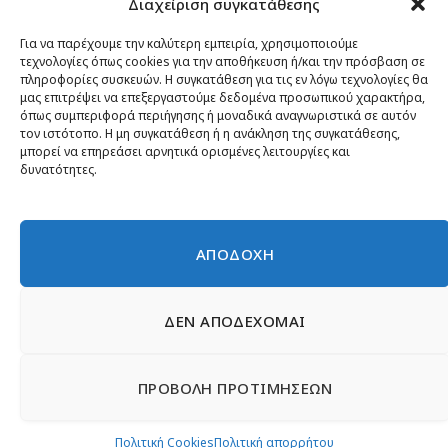
Διαχείριση συγκατάθεσης
Κίνημα ΝΙΚΗ – Ποιοι είμαστε, αρχές & δράση
Θέσεις
Για να παρέχουμε την καλύτερη εμπειρία, χρησιμοποιούμε
τεχνολογίες όπως cookies για την αποθήκευση ή/και την πρόσβαση σε
Πρόσωπα
πληροφορίες συσκευών. Η συγκατάθεση για τις εν λόγω τεχνολογίες θα
μας επιτρέψει να επεξεργαστούμε δεδομένα προσωπικού χαρακτήρα,
Όργανα και ομάδες
όπως συμπεριφορά περιήγησης ή μοναδικά αναγνωριστικά σε αυτόν
τον ιστότοπο. Η μη συγκατάθεση ή η ανάκληση της συγκατάθεσης,
Βίντεο
μπορεί να επηρεάσει αρνητικά ορισμένες λειτουργίες και
δυνατότητες.
Δελτία Τύπου
Άρθρα
ΑΠΟΔΟΧΗ
ΔΕΝ ΑΠΟΔΕΧΟΜΑΙ
© 2026 Νίκη
English
Ιστοσελίδες Νεολαίας
Περιεχόμενο για τον τύπο
ΠΡΟΒΟΛΗ ΠΡΟΤΙΜΗΣΕΩΝ
Έντυπα
Εγγραφή μέλους
Γίνε φίλος
Πολιτική απορρήτου
Επικοινωνία
Πολιτική Cookies
Πολιτική Cookies
Πολιτική απορρήτου