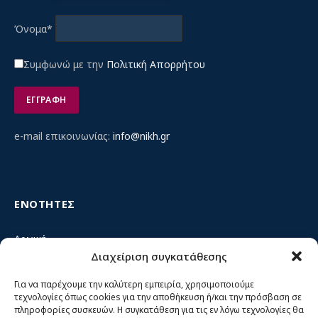
Όνομα*
Συμφωνώ με την
Πολιτική Απορρήτου
e-mail επικοινωνίας:
info@nikh.gr
ΕΝΟΤΗΤΕΣ
Αρχική
Διαχείριση συγκατάθεσης
Κίνημα ΝΙΚΗ – Ποιοι είμαστε, αρχές & δράση
Θέσεις
Για να παρέχουμε την καλύτερη εμπειρία, χρησιμοποιούμε
τεχνολογίες όπως cookies για την αποθήκευση ή/και την πρόσβαση σε
Πρόσωπα
πληροφορίες συσκευών. Η συγκατάθεση για τις εν λόγω τεχνολογίες θα